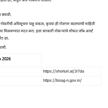
ाहिती द्या, अपूर्ण अर्ज नाकारले जातील.
 बघावी.
 नोकरीची अधिसूचना पाहू शकता, कृपया ही रोजगार बातम्यांची माहिती
कऱ्या मिळवण्यात मदत करा. इतर सरकारी नोकऱ्यांचे मोफत जॉब अलर्ट
 द्या.
ावी.
b 2026
htt
p
s://
s
horturl.at/Jr7da
https://bisag-n.gov.in/