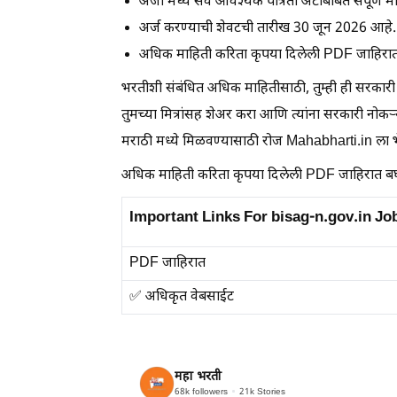
अर्जा मध्ये सर्व आवश्यक पात्रता अटींबाबत संपूर्ण म
अर्ज करण्याची शेवटची तारीख
30 जून 2026
आहे.
अधिक माहिती करिता कृपया दिलेली PDF जाहिरात
भरतीशी संबंधित अधिक माहितीसाठी, तुम्ही ही सरकारी
तुमच्या मित्रांसह शेअर करा आणि त्यांना सरकारी नो
मराठी मध्ये मिळवण्यासाठी रोज Mahabharti.in ला भेट
अधिक माहिती करिता कृपया दिलेली PDF जाहिरात बघ
Important Links For bisag-n.gov.in Jo
PDF जाहिरात
✅ अधिकृत वेबसाईट
महा भरती
68k
followers
21k
Stories