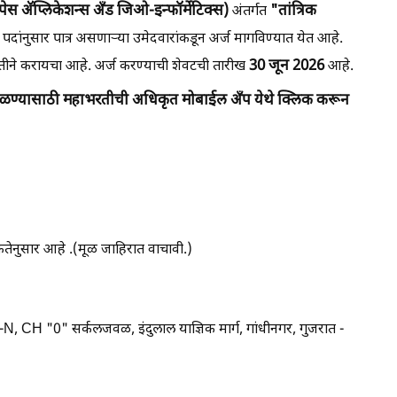
पेस ॲप्लिकेशन्स अँड जिओ-इन्फॉर्मेटिक्स)
"तांत्रिक
अंतर्गत
 पदांनुसार पात्र असणाऱ्या उमेदवारांकडून अर्ज मागविण्यात येत आहे.
30 जून 2026
ीने करायचा आहे. अर्ज करण्याची शेवटची तारीख
आहे.
 मिळण्यासाठी महाभरतीची अधिकृत मोबाईल अँप येथे क्लिक करून
कतेनुसार आहे .(मूळ जाहिरात वाचावी.)
, CH "0" सर्कलजवळ, इंदुलाल याज्ञिक मार्ग, गांधीनगर, गुजरात -