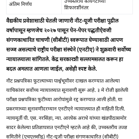
उच्चस्तरीय कार्यगटाच्या
अंतिम निर्णय
शिफारशींनंतर
वैद्यकीय प्रवेशासाठी घेतली जाणारी नीट-यूजी परीक्षा पुढील
वर्षापासून म्हणजेच २०२७ पासून पेन-पेपर पद्धतीऐवजी
संगणकाधारित चाचणी (सीबीटी) स्वरूपात घेण्यासाठी आपण
सज्ज असल्याचे राष्ट्रीय परीक्षा संस्थेने (एनटीए) ने शुक्रवारी सर्वोच्च
न्यायालयाला सांगितले. केंद्र सरकारशी सल्लामसलत करून हा
बदल अमलात आणला जाईल, असेही स्पष्ट केले.
नीट प्रश्नपत्रिका फुटल्याच्या पार्श्वभूमीवर दाखल करण्यात आलेल्या
याचिकांवर सर्वोच्च न्यायालयात सुनावणी सुरू आहे. ३ मे रोजी झालेली
परीक्षा प्रश्नपत्रिका फुटीच्या आरोपांमुळे रद्द करण्यात आली होती. या
प्रकरणाच्या सुनावणीदरम्यान एनटीएने न्यायालयात ही माहिती दिली.
न्यायमूर्ती पी. एस. नरसिंहा, न्या. आलोक अराधे यांच्या खंडपीठासमोर
सादर केलेल्या प्रतिज्ञापत्रात एनटीएने म्हटले आहे की, उच्चस्तरीय तज्ज्ञ
समितीने (एचएलसीइ) नीट-यूजी परीक्षा संगणकाधारित (सीबीटी)