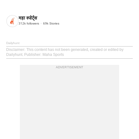
महा स्पोर्ट्स
312k
followers
69k
Stories
Dailyhunt
Disclaimer
: This content has not been generated, created or edited by
Dailyhunt. Publisher: Maha Sports
ADVERTISEMENT