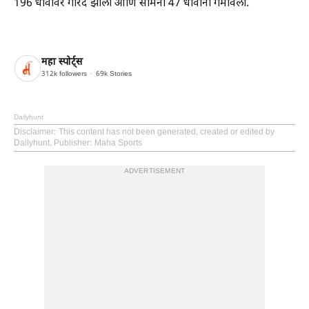
196 धावांवर गारद झाला आणि सामना 47 धावांनी गमावला.
महा स्पोर्ट्स
312k
followers
69k
Stories
Dailyhunt
Disclaimer
: This content has not been generated, created or edited by
Dailyhunt. Publisher: Maha Sports
ADVERTISEMENT