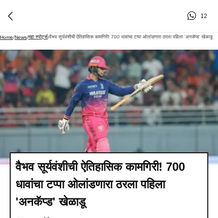
12
महा स्पोर्ट्स
वैभव सूर्यवंशीची ऐतिहासिक कामगिरी! 700 धावांचा टप्पा ओलांडणारा ठरला पहिला 'अनकॅप्ड' खेळाडू
Home
/
News
/
/
वैभव सूर्यवंशीची ऐतिहासिक कामगिरी! 700
धावांचा टप्पा ओलांडणारा ठरला पहिला
'अनकॅप्ड' खेळाडू