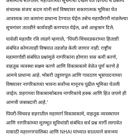
असल्याचे सांगितले. महापौरांच्या सूचनांची दखल घेत NHAI चे प्रकल्प
संचालक संजय कदम यांनी सर्व विषयांवर सकारात्मक भूमिका घेत
आवश्यक त्या कामांना प्राधान्य देण्यात येईल तसेच महापौरांनी मांडलेल्या
सूचनांवर तातडीने कार्यवाही करण्यात येईल, असे आश्वासन दिले.
यावेळी महापौर रवि लांडगे म्हणाले, 'पिंपरी-चिंचवडकरांच्या हिताशी
संबंधित कोणत्याही विषयात तडजोड केली जाणार नाही. राष्ट्रीय
महामार्गांशी संबंधित प्रश्नांमुळे नागरिकांना होणारा त्रास कमी करणे,
वाहतूक व्यवस्था सक्षम करणे आणि विकासकामे वेळेत पूर्ण करणे हे
आमचे प्राधान्य आहे. भोसरी उड्डाणपूल आणि गावठाण भूसंपादनाच्या
विषयावर नागरिकांच्या भावना सर्वोच्च मानूनच पुढील भूमिका घेतली
जाईल. शहराच्या विकासासोबतच नागरिकांचे हक्क आणि हित जपणे ही
आमची जबाबदारी आहे.'
पिंपरी-चिंचवड शहरातील महामार्ग विकासकामे, वाहतूक व्यवस्थापन
आणि नागरिकांच्या मूलभूत सुविधांशी संबंधित सर्व प्रश्न मार्गी लागावेत
यासाठी महानगरपालिका आणि NHAI यांच्यात सातत्याने समन्वय