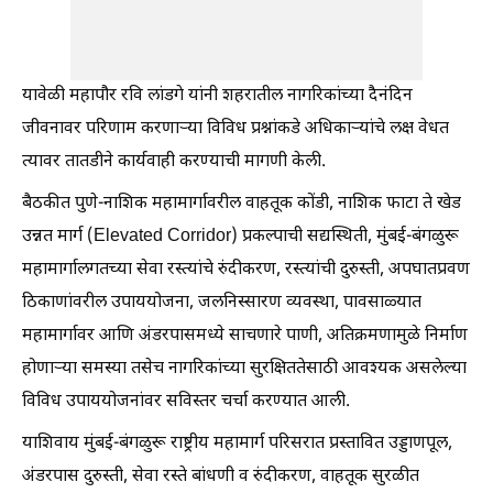
यावेळी महापौर रवि लांडगे यांनी शहरातील नागरिकांच्या दैनंदिन
जीवनावर परिणाम करणाऱ्या विविध प्रश्नांकडे अधिकाऱ्यांचे लक्ष वेधत
त्यावर तातडीने कार्यवाही करण्याची मागणी केली.
बैठकीत पुणे-नाशिक महामार्गावरील वाहतूक कोंडी, नाशिक फाटा ते खेड
उन्नत मार्ग (Elevated Corridor) प्रकल्पाची सद्यस्थिती, मुंबई-बंगळुरू
महामार्गालगतच्या सेवा रस्त्यांचे रुंदीकरण, रस्त्यांची दुरुस्ती, अपघातप्रवण
ठिकाणांवरील उपाययोजना, जलनिस्सारण व्यवस्था, पावसाळ्यात
महामार्गावर आणि अंडरपासमध्ये साचणारे पाणी, अतिक्रमणामुळे निर्माण
होणाऱ्या समस्या तसेच नागरिकांच्या सुरक्षिततेसाठी आवश्यक असलेल्या
विविध उपाययोजनांवर सविस्तर चर्चा करण्यात आली.
याशिवाय मुंबई-बंगळुरू राष्ट्रीय महामार्ग परिसरात प्रस्तावित उड्डाणपूल,
अंडरपास दुरुस्ती, सेवा रस्ते बांधणी व रुंदीकरण, वाहतूक सुरळीत