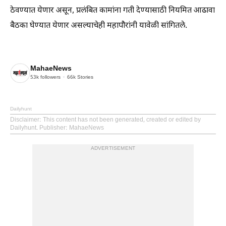
ठेवण्यात येणार असून, प्रलंबित कामांना गती देण्यासाठी नियमित आढावा
बैठका घेण्यात येणार असल्याचेही महापौरांनी यावेळी सांगितले.
MahaeNews
53k
followers
66k
Stories
Dailyhunt
Disclaimer
: This content has not been generated, created or edited by
Dailyhunt. Publisher: MahaeNews
ADVERTISEMENT