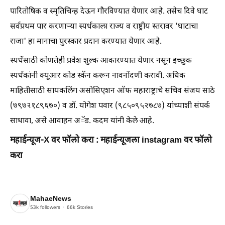
पारितोषिक व स्मृतिचिन्ह देऊन गौरविण्यात येणार आहे. तसेच दिवे घाट
सर्वप्रथम पार करणाऱ्या स्पर्धकाला राज्य व राष्ट्रीय स्तरावर 'घाटाचा
राजा' हा मानाचा पुरस्कार प्रदान करण्यात येणार आहे.
स्पर्धेसाठी कोणतेही प्रवेश शुल्क आकारण्यात येणार नसून इच्छुक
स्पर्धकांनी क्यूआर कोड स्कॅन करून नावनोंदणी करावी. अधिक
माहितीसाठी सायकलिंग असोसिएशन ऑफ महाराष्ट्राचे सचिव संजय साठे
(७९७२१८९६७०) व डॉ. योगेश पवार (९८५०९५२७८७) यांच्याशी संपर्क
साधावा, असे आवाहन अॅड. कदम यांनी केले आहे.
महाईन्यूज-X वर फॉलो करा : महाईन्यूजला instagram वर फॉलो
करा
MahaeNews
53k
followers
66k
Stories