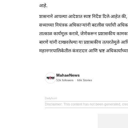
आहे.
शासनाने आपल्या आदेशात स्पष्ट निर्देश दिले आहेत की, ब
सध्याच्या नियंत्रक अधिकाऱ्यांनी बदलीस पर्यायी अधि
तात्काळ कार्यमुक्त करावे, जेणेकरून प्रशासकीय क
बारणे यांनी दाखवलेल्या या प्रशासकीय तत्परतेमुळे आ
महानगरपालिकेतील कंत्राटदार आणि भ्रष्ट अधिकार्यांच
MahaeNews
53k
followers
66k
Stories
Dailyhunt
Disclaimer
: This content has not been generated, cr