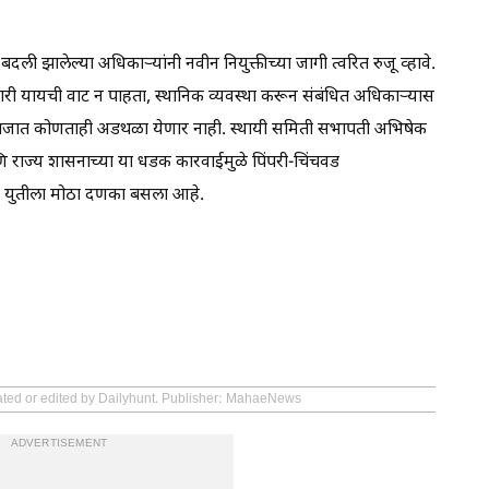
दली झालेल्या अधिकाऱ्यांनी नवीन नियुक्तीच्या जागी त्वरित रुजू व्हावे.
कारी यायची वाट न पाहता, स्थानिक व्यवस्था करून संबंधित अधिकाऱ्यास
ामकाजात कोणताही अडथळा येणार नाही. स्थायी समिती सभापती अभिषेक
णि राज्य शासनाच्या या धडक कारवाईमुळे पिंपरी-चिंचवड
्या युतीला मोठा दणका बसला आहे.
eated or edited by Dailyhunt. Publisher: MahaeNews
ADVERTISEMENT