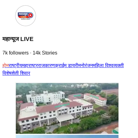
महान्यूज LIVE
7k
followers
·
14k
Stories
होम
राष्ट्रीय
महाराष्ट्र
राजकारण
क्राईम डायरी
मनोरंजन
महिला विश्व
व्यक्ती
विशेष
शेती शिवार