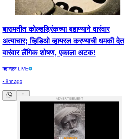
बारामतीत कोल्डड्रिंकच्या बहाण्याने वारंवार
अत्याचार; व्हिडिओ व्हायरल करण्याची धमकी देत
वारंवार लैंगिक शोषण, एकाला अटक!
महान्यूज LIVE
•
8hr ago
ADVERTISEMENT