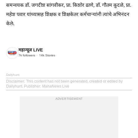
समन्वयक डॉ. जगदीश सांगवीकर, प्रा. किशोर ढाणे, डॉ. गौतम कुदळे, प्रा.
महेश पवार यांच्यासह शिक्षक व शिक्षकेतर कर्मचाऱ्यांनी त्यांचे अभिनंदन
केले.
महान्यूज LIVE
7k
followers
14k
Stories
Dailyhunt
Disclaimer
: This content has not been generated, created or edited by
Dailyhunt. Publisher: MahaNews Live
ADVERTISEMENT