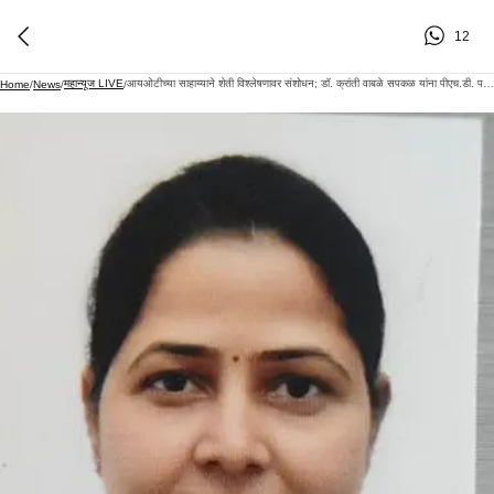
12
महान्यूज LIVE
आयओटीच्या साहाय्याने शेती विश्लेषणावर संशोधन; डॉ. क्रांती वाबळे सपकळ यांना पीएच.डी. पदवी!
Home
/
News
/
/