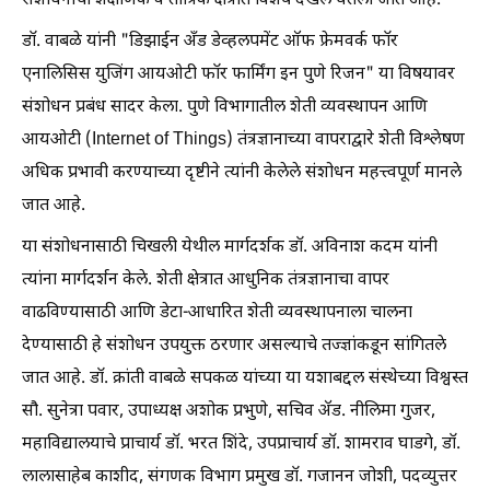
संशोधनाची शैक्षणिक व तांत्रिक क्षेत्रात विशेष दखल घेतली जात आहे.
डॉ. वाबळे यांनी "डिझाईन अँड डेव्हलपमेंट ऑफ फ्रेमवर्क फॉर
एनालिसिस युजिंग आयओटी फॉर फार्मिंग इन पुणे रिजन" या विषयावर
संशोधन प्रबंध सादर केला. पुणे विभागातील शेती व्यवस्थापन आणि
आयओटी (Internet of Things) तंत्रज्ञानाच्या वापराद्वारे शेती विश्लेषण
अधिक प्रभावी करण्याच्या दृष्टीने त्यांनी केलेले संशोधन महत्त्वपूर्ण मानले
जात आहे.
या संशोधनासाठी चिखली येथील मार्गदर्शक डॉ. अविनाश कदम यांनी
त्यांना मार्गदर्शन केले. शेती क्षेत्रात आधुनिक तंत्रज्ञानाचा वापर
वाढविण्यासाठी आणि डेटा-आधारित शेती व्यवस्थापनाला चालना
देण्यासाठी हे संशोधन उपयुक्त ठरणार असल्याचे तज्ज्ञांकडून सांगितले
जात आहे. डॉ. क्रांती वाबळे सपकळ यांच्या या यशाबद्दल संस्थेच्या विश्वस्त
सौ. सुनेत्रा पवार, उपाध्यक्ष अशोक प्रभुणे, सचिव ॲड. नीलिमा गुजर,
महाविद्यालयाचे प्राचार्य डॉ. भरत शिंदे, उपप्राचार्य डॉ. शामराव घाडगे, डॉ.
लालासाहेब काशीद, संगणक विभाग प्रमुख डॉ. गजानन जोशी, पदव्युत्तर