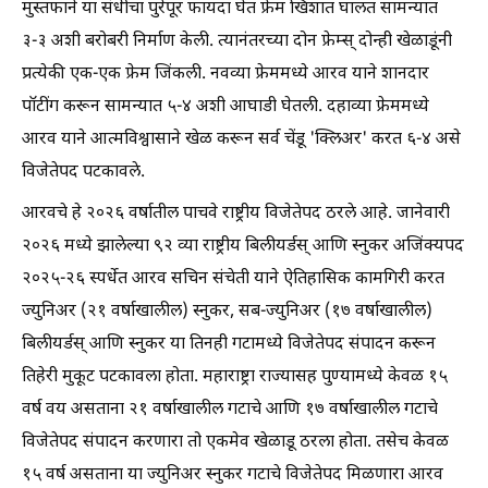
मुस्तफाने या संधीचा पुरेपूर फायदा घेत फ्रेम खिशात घालत सामन्यात
३-३ अशी बरोबरी निर्माण केली. त्यानंतरच्या दोन फ्रेम्स्‌ दोन्ही खेळाडूंनी
प्रत्येकी एक-एक फ्रेम जिंकली. नवव्या फ्रेममध्ये आरव याने शानदार
पॉटींग करून सामन्यात ५-४ अशी आघाडी घेतली. दहाव्या फ्रेममध्ये
आरव याने आत्मविश्वासाने खेळ करून सर्व चेंडू 'क्लिअर‌' करत ६-४ असे
विजेतेपद पटकावले.
आरवचे हे २०२६ वर्षातील पाचवे राष्ट्रीय विजेतेपद ठरले आहे. जानेवारी
२०२६ मध्ये झालेल्या ९२ व्या राष्ट्रीय बिलीयर्डस्‌ आणि स्नुकर अजिंक्यपद
२०२५-२६ स्पर्धेत आरव सचिन संचेती याने ऐतिहासिक कामगिरी करत
ज्युनिअर (२१ वर्षाखालील) स्नुकर, सब-ज्युनिअर (१७ वर्षाखालील)
बिलीयर्डस्‌ आणि स्नुकर या तिनही गटामध्ये विजेतेपद संपादन करून
तिहेरी मुकूट पटकावला होता. महाराष्ट्रा राज्यासह पुण्यामध्ये केवळ १५
वर्ष वय असताना २१ वर्षाखालील गटाचे आणि १७ वर्षाखालील गटाचे
विजेतेपद संपादन करणारा तो एकमेव खेळाडू ठरला होता. तसेच केवळ
१५ वर्ष असताना या ज्युनिअर स्नुकर गटाचे विजेतेपद मिळणारा आरव