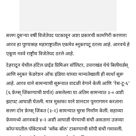
सलग दुसऱ्या वर्षी विजेतेपद पटकावून अशा प्रकारची कामगिरी करणारा
आरव हा पुण्यासह महाराष्ट्रातील एकमेव स्नुकरपटू ठरला आहे. आरवचे हे
एकूण नववे राष्ट्रीय विजेतेपद ठरले आहे.
देहरादून येथील हॉटेल प्राईड प्रिमिअर सॉलिटर, उत्तराखंड येथे बिलीयर्डस्‌
आणि स्नुकर फेडरेशन ऑफ इंडिया यांच्या मान्यतेखाली ही स्पर्धा सुरू
आहे. आरव याने सामन्याची सुरूवात वादळी वेगाने केली आणि 'रेस-टू-६‌'
(६ फ्रेम्स्‌ जिंकण्याची शर्यत) असलेल्या या अंतिम सामन्यात ३-० अशी
झटपट आघाडी घेतली. मात्र मुस्तफा याने शानदार पुनरागमन करताना
सलग दोन फ्रेम्स्‌ जिंकत (३-२) सामन्यात चुरस निर्माण केली. सहाव्या
फ्रेममध्ये आरवकडे ४-२ अशी आघाडी घेण्याची संधी असताना उजव्या
कोपऱ्यातील पॉकेटमध्ये 'ब्लॅक बॉल‌' टाकण्याची सोपी संधी गमावली.