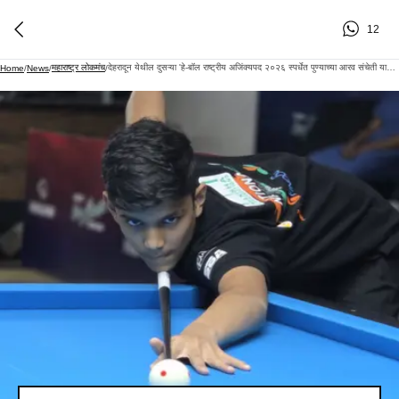
12
महाराष्ट्र लोकमंच
देहरादून येथील दुसऱ्या 'हे-बॉल राष्ट्रीय अजिंक्यपद २०२६ स्पर्धेत पुण्याच्या आरव संचेती याला जुनिअर गटाचे विजेतेपद !!
Home
/
News
/
/