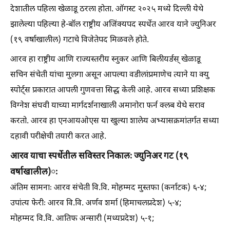
देशातील पहिला खेळाडू ठरला होता. ऑगस्ट २०२५ मध्ये दिल्ली येथे
झालेल्या पहिल्या हे-बॉल राष्ट्रीय अजिंक्यपद स्पर्धेत आरव याने ज्युनिअर
(१९ वर्षाखालील) गटाचे विजेतेपद मिळवले होते.
आरव हा राष्ट्रीय आणि राज्यस्तरीय स्नुकर आणि बिलीयर्डस्‌ खेळाडू
सचिन संचेती यांचा मुलगा असून आपल्या वडीलांप्रमाणेच त्याने या क्यु
स्पोर्ट्‌स प्रकारात आपली गुणवत्ता सिद्ध केली आहे. आरव सध्या प्रशिक्षक
विग्नेश संघवी याच्या मार्गदर्शनाखाली अमानोरा फर्न क्लब येथे सराव
करतो. आरव हा एनआयओएस या खुल्या शालेय अभ्यासक्रमांतर्गत सध्या
दहावी परीक्षेची तयारी करत आहे.
आरव याचा स्पर्धेतील सविस्तर निकालः ज्युनिअर गट (१९
वर्षाखालील)ः
अंतिम सामनाः आरव संचेती वि.वि. मोहम्मद मुस्तफा (कर्नाटक) ६-४;
उपांत्य फेरीः आरव वि.वि. अर्णव शर्मा (हिमाचलप्रदेश) ५-४;
मोहम्मद वि.वि. आतिफ अन्सारी (मध्यप्रदेश) ५-१;