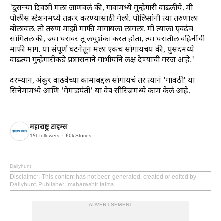
'दुसऱ्या दिवशी मला जाणवलं की, गावामध्ये गुन्हेगारी वाढलीये. मी
पोलीस स्टेशनमध्ये तक्रार करण्यासाठी गेलो. पोलिसांनी त्या तरुणाला
बोलावलं. तो तरुण माझी माफी मागायला लागला. मी त्याला एवढंच
सांगितलं की, ज्या घरावर तू लघुशंका करत होता, त्या घरातील वहिनींची
माफी माग. या संपूर्ण घटनेतून मला एकच सांगायचंय की, पुसदमध्ये
वाढत्या गुन्हेगारीकडे प्रशासनाने गांभीर्याने लक्ष देण्याची गरज आहे.'
दरम्यान, अंकुर वाढवेच्या कामाबद्दल सांगायचं तर त्यानं 'गावठी' या
सिनेमामध्ये आणि 'गेमाडपंती' या वेब सीरिजमध्ये काम केलं आहे.
महाराष्ट्र टाइम्स
15k
followers
60k
Stories
Dailyhunt
Disclaimer
: This content has not been generated, created or edited by
Dailyhunt. Publisher: maharashtr taims
ADVERTISEMENT