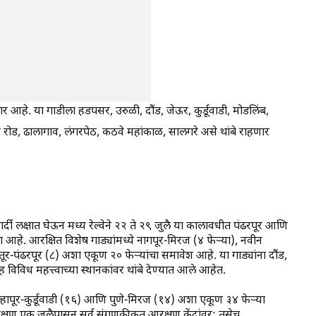
णार आहे. या गाडीला हडपसर, उरुळी, दौंड, जेऊर, कुर्डूवाडी, मोडलिंब,
जत रोड, ढालागाव, लंगरपेठ, कठवे महांकाळ, सालगरे असे थांबे राहणार
्दी लक्षात घेऊन मध्य रेल्वेने २२ ते २९ जुलै या कालावधीत पंढरपूर आणि
आहे. आरक्षित विशेष गाड्यांमध्ये नागपूर-मिरज (४ फेऱ्या), नवीन
-पंढरपूर (८) अशा एकूण २० फेऱ्यांचा समावेश आहे. या गाड्यांना दौंड,
 विविध महत्त्वाच्या स्थानकांवर थांबे देण्यात आले आहेत.
ोल्हापूर-कुर्डूवाडी (१६) आणि पुणे-मिरज (१४) अशा एकूण ३४ फेऱ्या
्षण एक जुलैपासून सर्व संगणकीकृत आरक्षण केंद्रांवर; तसेच