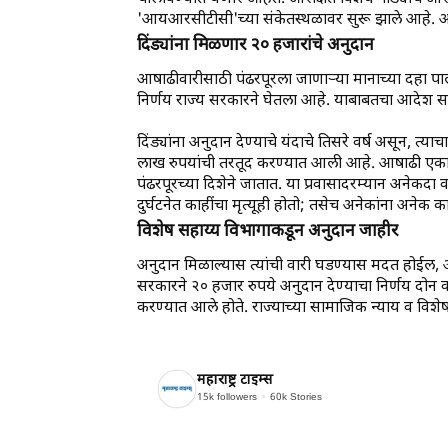
'आयआरसीटीसी'च्या संकेतस्थळावर सुरू झाले आहे. अनारक्
दिंड्यांना मिळणार २० हजारांचे अनुदान
आषाढीवारीसाठी पंढरपूरला जाणाऱ्या मानाच्या दहा पालख्
निर्णय राज्य सरकारने घेतला आहे. याबाबतचा आदेश सरक
दिंड्यांना अनुदान देण्याचे यंदाचे तिसरे वर्ष असून, त
लाख रुपयांची तरतूद करण्यात आली आहे. आषाढी एकादशीन
पंढरपूरच्या दिशेने जातात. या प्रवासादरम्यान अनेकदा
दुर्घटनेत काहींचा मृत्यूही होतो; तसेच अनेकांना अनेक 
विशेष सहाय्य विभागाकडून अनुदान जाहीर
अनुदान मिळाल्यास त्यांची वारी घडण्यास मदत होईल, अ
सरकारने २० हजार रुपये अनुदान देण्याचा निर्णय दोन वर्
करण्यात आले होते. राज्याच्या सामाजिक न्याय व विशे
महाराष्ट्र टाइम्स
15k
followers
60k
Stories