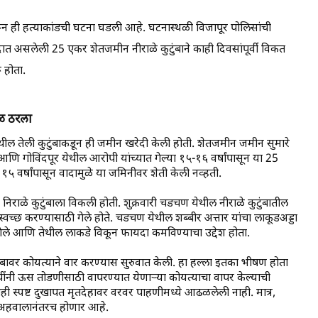
वरून ही हत्याकांडची घटना घडली आहे. घटनास्थळी विजापूर पोलिसांची
त असलेली 25 एकर शेतजमीन नीराळे कुटुंबाने काही दिवसांपूर्वी विकत
 होता.
ाळ ठरला
ेथील तेली कुटुंबाकडून ही जमीन खरेदी केली होती. शेतजमीन जमीन सुमारे
ि गोविंदपूर येथील आरोपी यांच्यात गेल्या १५-१६ वर्षांपासून या 25
१५ वर्षांपासून वादामुळे या जमिनीवर शेती केली नव्हती.
ल निराळे कुटुंबाला विकली होती. शुक्रवारी चडचण येथील नीराळे कुटुंबातील
च्छ करण्यासाठी गेले होते. चडचण येथील शब्बीर अत्तार यांचा लाकूडअड्डा
न गेले आणि तेथील लाकडे विकून फायदा कमविण्याचा उद्देश होता.
बावर कोयत्याने वार करण्यास सुरुवात केली. हा हल्ला इतका भीषण होता
नी ऊस तोडणीसाठी वापरण्यात येणाऱ्या कोयत्याचा वापर केल्याची
स्पष्ट दुखापत मृतदेहावर वरवर पाहणीमध्ये आढळलेली नाही. मात्र,
न अहवालानंतरच होणार आहे.