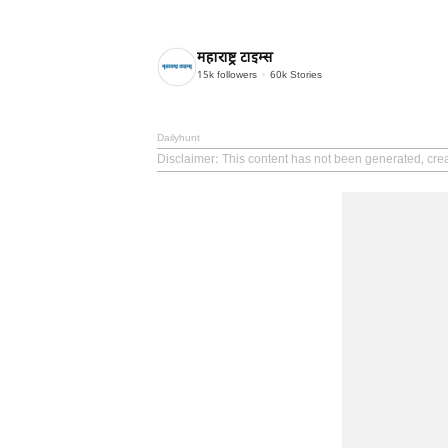
महाराष्ट्र टाइम्स
15k
followers
60k
Stories
Dailyhunt
Disclaimer
: This content has not been generated, cre