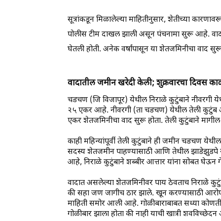
सूत्रांकडून मिळालेल्या माहितीनुसार, शेतीच्या कारणा
पोलीस टीम दाखल झाली असून पंचनामा सुरू आहे. वादा
घेतली होती. अनेक वर्षांपासून या शेतजमिनीचा वाद सुरू
वादातील जमीन खरेदी केली; शुक्रवारचा दिवस क
चडचण (जि विजापूर) येथील निराळे कुटुंबाने नीवरगी य
२५ एकर आहे. नीवरगी (ता चडचण) येथील तेली कुटुंब आण
एकर शेतजमिनीचा वाद सुरू होता. तेली कुटुंबाने मागील 
काही महिन्यांपूर्वी तेली कुटुंबाने ही जमीन चडचण येथी
सदस्य शेतजमीन पाहण्यासाठी आणि तेथील झाडेझुडपे स्व
आहे, निराळे कुटुंबाने शब्बीर आत्तार यांना सोबत घेऊ
वादात असलेल्या शेतजमिनीवर पाय ठेवताच निराळे कुटुं
की सहा जण जागीच ठार झाले. खून करण्यासाठी आरोपीं
माहिती समोर आली आहे. गोळीबाराबाबत सध्या कोणतीही 
गोळीबार झाला होता की नाही याची खात्री शवविच्छेद