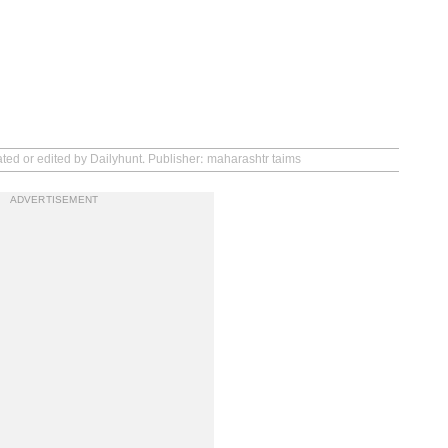
ated or edited by Dailyhunt. Publisher: maharashtr taims
ADVERTISEMENT