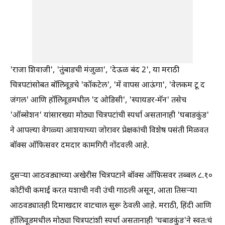
'राजा शिवाजी', 'तुंबाडची मंजुळा', 'देऊळ बंद 2', या मराठी
चित्रपटांसोबत बॉलिवूडचे 'कॉकटेल', 'में वापस आऊंगा', 'वेलकम टू द
जंगल' आणि हॉलिवूडमधील 'द ओडिसी', 'स्पायडर-मॅन' तसेच
'ऑब्सेशन' यांसारख्या मोठ्या चित्रपटांची स्पर्धा असतानाही 'घबाडकुंड'
ने आपल्या वेगळ्या आशयाच्या जोरावर प्रेक्षकांची विशेष पसंती मिळवत
बॉक्स ऑफिसवर दमदार कामगिरी नोंदवली आहे.
दुसऱ्या आठवड्याच्या अखेरीस चित्रपटाने बॉक्स ऑफिसवर तब्बल ८.१०
कोटींची कमाई करत यशाची नवी उंची गाठली असून, आता तिसऱ्या
आठवड्यातही दिमाखदार वाटचाल सुरू ठेवली आहे. मराठी, हिंदी आणि
हॉलिवूडमधील मोठ्या चित्रपटांशी स्पर्धा असतानाही 'घबाडकुंड'ने स्वतःचं