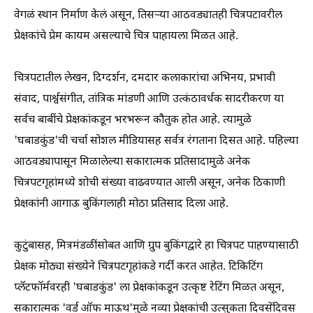
वेगळं स्थान निर्माण केलं असून, तिसऱ्या आठवड्यातही चित्रपटावरील
प्रेक्षकांचे प्रेम कायम असल्याचे चित्र पाहायला मिळत आहे.
चित्रपटातील लेखन, दिग्दर्शन, दमदार कलाकारांचा अभिनय, प्रभावी
संवाद, पार्श्वसंगीत, तांत्रिक मांडणी आणि उत्कंठावर्धक सादरीकरण या
सर्वच बाबींचे प्रेक्षकांकडून भरभरून कौतुक होत आहे. त्यामुळे
'घबाडकुंड'ची चर्चा सोशल मीडियासह सर्वत्र रंगताना दिसत आहे. पहिल्या
आठवड्यापासून मिळालेल्या सकारात्मक प्रतिसादामुळे अनेक
चित्रपटगृहांमध्ये शोची संख्या वाढवण्यात आली असून, अनेक ठिकाणी
प्रेक्षकांनी आगाऊ बुकिंगलाही मोठा प्रतिसाद दिला आहे.
कुटुंबासह, मित्रमंडळींसोबत आणि ग्रुप बुकिंगद्वारे हा चित्रपट पाहण्यासाठी
प्रेक्षक मोठ्या संख्येने चित्रपटगृहांकडे गर्दी करत आहेत. टिकिटिंग
प्लॅटफॉर्मवरही 'घबाडकुंड' ला प्रेक्षकांकडून उत्कृष्ट रेटिंग मिळत असून,
सकारात्मक 'वर्ड ऑफ माऊथ'मुळे नव्या प्रेक्षकांची उत्सुकता दिवसेंदिवस