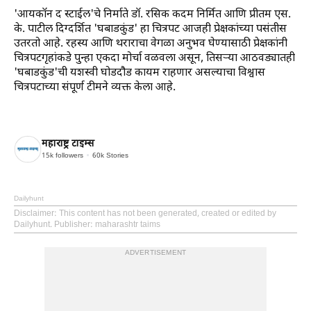
'आयकॉन द स्टाईल'चे निर्माते डॉ. रसिक कदम निर्मित आणि प्रीतम एस.
के. पाटील दिग्दर्शित 'घबाडकुंड' हा चित्रपट आजही प्रेक्षकांच्या पसंतीस
उतरतो आहे. रहस्य आणि थराराचा वेगळा अनुभव घेण्यासाठी प्रेक्षकांनी
चित्रपटगृहांकडे पुन्हा एकदा मोर्चा वळवला असून, तिसऱ्या आठवड्यातही
'घबाडकुंड'ची यशस्वी घोडदौड कायम राहणार असल्याचा विश्वास
चित्रपटाच्या संपूर्ण टीमने व्यक्त केला आहे.
महाराष्ट्र टाइम्स
15k
followers
60k
Stories
Dailyhunt
Disclaimer
: This content has not been generated, created or edited by
Dailyhunt. Publisher: maharashtr taims
ADVERTISEMENT