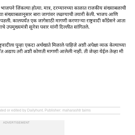
ाजपने जिंकल्या होत्या. मात्र, दरम्यानच्या काळात राजकीय संख्याबळाची
्या संख्याबळानुसार बारा जागांवर लढण्याची तयारी केली. भाजप आणि
 पडली. कालपर्यंत एक जागेसाठी मागणी करणाऱ्या राष्ट्रवादी काँग्रेसने आता
 उपमुख्यमंत्री सुनेत्रा पवार यांनी दिल्लीत सांगितले.
राष्ट्रवादीला पुन्हा एकदा अर्थखाते मिळाले पाहिजे अशी अपेक्षा व्यक्त केल्याच्या
्यंत अद्याप तरी अशी कोणती मागणी आलेली नाही. ती जेव्हा येईल तेव्हा मी
ated or edited by Dailyhunt. Publisher: maharashtr taims
ADVERTISEMENT