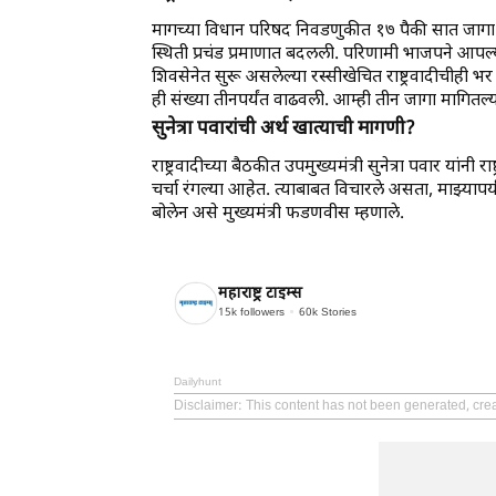
मागच्या विधान परिषद निवडणुकीत १७ पैकी सात जागा भ
स्थिती प्रचंड प्रमाणात बदलली. परिणामी भाजपने आपल
शिवसेनेत सुरू असलेल्या रस्सीखेचित राष्ट्रवादीचीही भर
ही संख्या तीनपर्यंत वाढवली. आम्ही तीन जागा मागितल्याचे
सुनेत्रा पवारांची अर्थ खात्याची मागणी?
राष्ट्रवादीच्या बैठकीत उपमुख्यमंत्री सुनेत्रा पवार यांनी 
चर्चा रंगल्या आहेत. त्याबाबत विचारले असता, माझ्यापर
बोलेन असे मुख्यमंत्री फडणवीस म्हणाले.
महाराष्ट्र टाइम्स
15k
followers
60k
Stories
Dailyhunt
Disclaimer
: This content has not been generated, cre