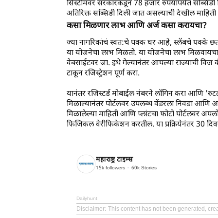
सिस्टीमवर सरकारकडून 78 हजार रुपयांपर्यंत सब्सिडी द
अतिरिक्त सब्सिडी दिली जात असल्याची देखील माहिती
कसा मिळणार लाभ आणि अर्ज कसा करायचा?
ज्या नागरिकांचं स्वत:चे पक्क घर आहे, स्लॅबचे पक्के 
या योजनेचा लाभ मिळतो. या योजनेचा लाभ मिळवाय
वेबसाईटवर जा. इथे गेल्यानंतर आपल्या राज्याची व
टाकून रजिस्ट्रेशन पूर्ण करा.
यानंतर रजिस्टर्ड मोबाईल नंबरने लॉगिन करा आणि 'र
मिळाल्यानंतर पोर्टलवर उपलब्ध वेंडरला निवडा आणि आपल
मिळालेल्या माहिती आणि प्लांटचा फोटो पोर्टलवर अपलो
फिजिकल वेरीफिकेशन करतील. या प्रक्रियेनंतर 30 दिवसा
महाराष्ट्र टाइम्स
15k
followers
60k
Stories
Dailyhunt
Disclaimer
: This content has not been generated, cre