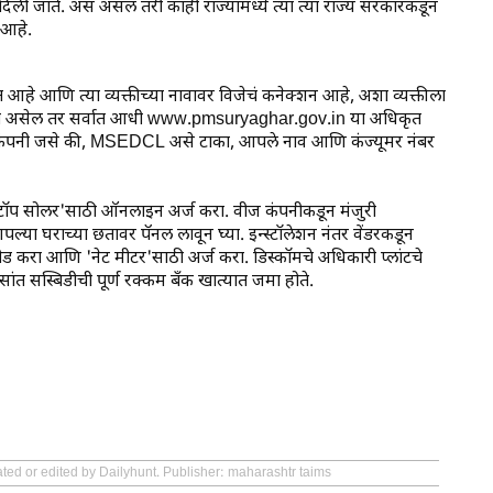
िली जाते. असं असलं तरी काही राज्यांमध्ये त्या त्या राज्य सरकारकडून
 आहे.
छत आहे आणि त्या व्यक्तीच्या नावावर विजेचं कनेक्शन आहे, अशा व्यक्तीला
चा असेल तर सर्वात आधी www.pmsuryaghar.gov.in या अधिकृत
िज कंपनी जसे की, MSEDCL असे टाका, आपले नाव आणि कंज्यूमर नंबर
ुटटॉप सोलर'साठी ऑनलाइन अर्ज करा. वीज कंपनीकडून मंजुरी
्या घराच्या छतावर पॅनल लावून घ्या. इन्स्टॉलेशन नंतर वेंडरकडून
ड करा आणि 'नेट मीटर'साठी अर्ज करा. डिस्कॉमचे अधिकारी प्लांटचे
ंत सस्बिडीची पूर्ण रक्कम बँक खात्यात जमा होते.
ated or edited by Dailyhunt. Publisher: maharashtr taims