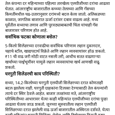
तेल कंपन्या दर महिन्याच्या पहिल्या तारखेला एलपीजीच्या दरांचा आढावा
घेतात. आंतरराष्ट्रीय बाजारातील कच्च्या तेलाच्या आणि गॅसच्या
किमतींमधील चढ-उतारानुसार दरांमध्ये बदल केला जातो. अलिकडच्या
काळात, जागतिक बाजारात ऊर्जा दरांवर दबाव वाढला आहे. मध्य
पूर्वेतील सध्याचा तणाव आणि पुरवठ्याबाबतची चिंता यांचाही गॅस
बाजारावर परिणाम होत आहे.
सर्वाधिक फटका कोणाला बसेल?
5-किलो सिलेंडरच्या दरवाढीचा सर्वाधिक परिणाम लहान दुकानदार,
चहाचे स्टॉल, खाद्यपदार्थ विक्रेते आणि लहान व्यवसायांवर होऊ शकतो.
₹11 ची वाढ जरी मोठी वाटत नसली तरी, आधीच सतत वाढणाऱ्या
खर्चाच्या पार्श्वभूमीवर यामुळे लहान व्यवसायांचा खर्च आणखी वाढू
शकतो.
घरगुती सिलेंडरची काय परिस्थिती?
सध्या, 14.2-किलोच्या घरगुती एलपीजी सिलेंडरच्या दरात कोणताही
बदल झालेला नाही. घरगुती ग्राहकांना दिलासा देण्यासाठी तेल कंपन्यांनी
त्याचे दर स्थिर ठेवले आहेत. बाजार तज्ज्ञांच्या मते, आंतरराष्ट्रीय
परिस्थितीच्या आधारावर येत्या काही महिन्यांत एलपीजीच्या दरांचा पुन्हा
आढावा घेतला जाऊ शकतो. जूनच्या सुरुवातीला लहान एलपीजी
सिलिंडरच्या दरात झालेली वाढ ऊर्जा बाजारातील अस्थिरता दर्शवते. येत्या