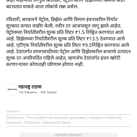
काही महिन्यांत घरगुती सिलिंडर, पेट्रोल आणि डिझेलच्या किमती कशा
बदलतात याकडे आता लोकांचे लक्ष असेल.
रविवारी, सरकारने पेट्रोल, डिझेल आणि विमान इंधनावरील निर्यात
शुल्कात कपात जाहीर केली. नवीन दर आजपासून लागू झाले आहेत.
पेट्रोलच्या निर्यातीवरील शुल्क प्रति लिटर ₹1.5 निश्चित करण्यात आले
आहे. डिझेलच्या निर्यातीवरील शुल्क प्रति लिटर ₹13.5 ठेवण्यात आले
आहे. एटीएफ निर्यातीवरील शुल्क प्रति लिटर ₹9.5निश्चित करण्यात आले
आहे. देशांतर्गत वापरासाठीच्या पेट्रोल आणि डिझेलवरील सध्याचे उत्पादन
शुल्क दर अपरिवर्तित राहिले आहेत, म्हणजेच देशांतर्गत इंधन खरेदी
करणाऱ्यांवर कोणताही परिणाम होणार नाही.
महाराष्ट्र टाइम्स
15k
followers
60k
Stories
Dailyhunt
Disclaimer
: This content has not been generated, created or edited by
Dailyhunt. Publisher: maharashtr taims
ADVERTISEMENT