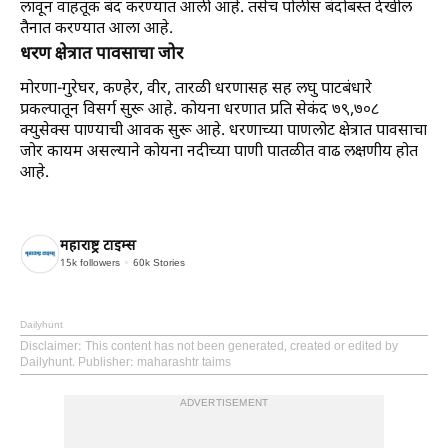
लावून वाहतूक बंद करण्यात आली आहे. तसेच पोलीस बंदोबस्त देखील
तैनात करण्यात आला आहे.
धरण क्षेत्रात पावसाचा जोर
मोरणा-गुरेघर, कण्हेर, वीर, तारळी धरणासह सह लघु पाटबंधारे
प्रकल्पातून विसर्ग सुरू आहे. कोयना धरणात प्रति सेकंद ७९,७०८
क्युसेक्स पाण्याची आवक सुरू आहे. धरणाच्या पाणलोट क्षेत्रात पावसाचा
जोर कायम असल्याने कोयना नदीच्या पाणी पातळीत वाढ लक्षणीय होत
आहे.
महाराष्ट्र टाइम्स
15k
followers
60k
Stories
Dailyhunt
Disclaimer
: This content has not been generated, created or edited by
Dailyhunt. Publisher: maharashtr taims
ADVERTISEMENT