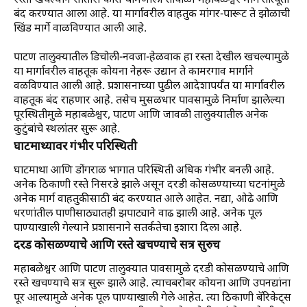
रस्ता खचल्याने सातारा-कास-बामणोली-तापोळा-महाबळेश्वर मार्ग तात्पूर्ता
बंद करण्यात आला आहे. या मार्गावरील वाहतुक मांगर-पारूट ते झोळाची
खिंड मार्गे वाळविण्यात आली आहे.
पाटण तालुक्यातील डिचोली-नवजा-हेळवाक हा रस्ता देखील खचल्यामुळे
या मार्गावरील वाहतूक कोयना नेहरू उद्यान ते कामरगाव मार्गाने
वळविण्यात आली आहे. प्रशासनाच्या पुढील आदेशापर्यंत या मार्गावरील
वाहतूक बंद राहणार आहे. तसेच मुसळधार पावसामुळे निर्माण झालेल्या
पूरस्थितीमुळे महाबळेश्वर, पाटण आणि जावळी तालुक्यातील अनेक
कुटुंबांचे स्थलांतर सुरू आहे.
घाटमाथ्यावर गंभीर परिस्थिती
घाटमाथा आणि डोंगराळ भागात परिस्थिती अधिक गंभीर बनली आहे.
अनेक ठिकाणी रस्ते निसरडे झाले असून दरडी कोसळण्याच्या घटनांमुळे
अनेक मार्ग वाहतुकीसाठी बंद करण्यात आले आहेत. नद्या, ओढे आणि
धरणांतील पाणीसाठ्यातही झपाट्याने वाढ झाली आहे. अनेक पूल
पाण्याखाली गेल्याने प्रशासनाने सतर्कतेचा इशारा दिला आहे.
दरड कोसळण्याचे आणि रस्ते खचण्याचे सत्र सुरुच
महाबळेश्वर आणि पाटण तालुक्यात पावसामुळे दरडी कोसळण्याचे आणि
रस्ते खचण्याचे सत्र सुरू झाले आहे. त्याचबरोबर कोयना आणि उपनद्यांना
पूर आल्यामुळे अनेक पूल पाण्याखाली गेले आहेत. त्या ठिकाणी बॅरिकेट्स