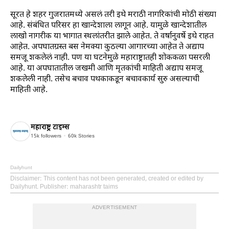
सूरत हे शहर गुजरातमध्ये असलं तरी इथे मराठी नागरिकांची मोठी संख्या
आहे. संबंधित परिसर हा खान्देशाला लागून आहे. यामुळे खान्देशातील
लाखो नागरीक या भागात स्थलांतरीत झाले आहेत. ते वर्षानुवर्षे इथे राहत
आहेत. अपघातग्रस्त बस नेमक्या कुठल्या आगारच्या आहेत ते अद्याप
समजू शकलेलं नाही. पण या घटनेमुळे महाराष्ट्रातही शोककळा पसरली
आहे. या अपघातातील जखमी आणि मृतकांची माहिती अद्याप समजू
शकलेली नाही. तसेच बचाव पथकाकडून बचावकार्य सुरु असल्याची
माहिती आहे.
महाराष्ट्र टाइम्स
15k
followers
60k
Stories
Dailyhunt
Disclaimer
: This content has not been generated, created or edited by
Dailyhunt. Publisher: maharashtr taims
ADVERTISEMENT