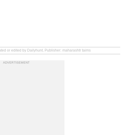
ated or edited by Dailyhunt. Publisher: maharashtr taims
ADVERTISEMENT