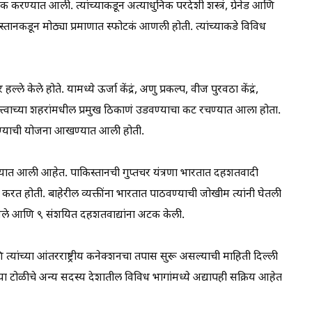
 करण्यात आली. त्यांच्याकडून अत्याधुनिक परदेशी शस्त्रं, ग्रेनेड आणि
तानकडून मोठ्या प्रमाणात स्फोटकं आणली होती. त्यांच्याकडे विविध
केले होते. यामध्ये ऊर्जा केंद्रं, अणु प्रकल्प, वीज पुरवठा केंद्रं,
त्त्वाच्या शहरांमधील प्रमुख ठिकाणं उडवण्याचा कट रचण्यात आला होता.
करण्याची योजना आखण्यात आली होती.
यात आली आहेत. पाकिस्तानची गुप्तचर यंत्रणा भारतात दहशतवादी
त होती. बाहेरील व्यक्तींना भारतात पाठवण्याची जोखीम त्यांनी घेतली
लावले आणि ९ संशयित दहशतवाद्यांना अटक केली.
ि त्यांच्या आंतरराष्ट्रीय कनेक्शनचा तपास सुरू असल्याची माहिती दिल्ली
. या टोळीचे अन्य सदस्य देशातील विविध भागांमध्ये अद्यापही सक्रिय आहेत