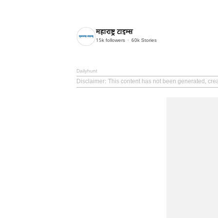
महाराष्ट्र टाइम्स
15k
followers
60k
Stories
Dailyhunt
Disclaimer
: This content has not been generated, cre