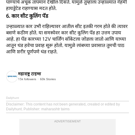
पाण्याचे अचूक तापमान देखील दिसते. यामुळे तुम्हाला उन्हाळ्यात नेहमी
हायड्रेटेड राहण्यास मदत होते.
6. कार सीट कुलिंग पॅड
उन्हाळ्यात कार उभी राहिल्यावर आतील सीट इतकी गरम होते की त्यावर
बसणे कठीण होते. या समस्येवर कार सीट कुलिंग पॅड हा उत्तम उपाय
आहे. हा पॅड कारच्या 12V चार्जिंग सॉकेटला जोडला जातो आणि याच्या
आतून थंड हवेचा प्रवाह सुरू होतो. यामुळे लांबच्या प्रवासात तुमची पाठ
आणि शरीर पूर्णपणे थंड राहते.
महाराष्ट्र टाइम्स
15k
followers
60k
Stories
Dailyhunt
Disclaimer
: This content has not been generated, created or edited by
Dailyhunt. Publisher: maharashtr taims
ADVERTISEMENT