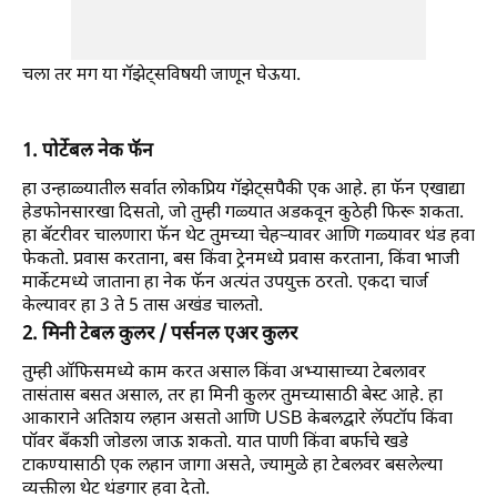
चला तर मग या गॅझेट्सविषयी जाणून घेऊया.
1. पोर्टेबल नेक फॅन
हा उन्हाळ्यातील सर्वात लोकप्रिय गॅझेट्सपैकी एक आहे. हा फॅन एखाद्या
हेडफोनसारखा दिसतो, जो तुम्ही गळ्यात अडकवून कुठेही फिरू शकता.
हा बॅटरीवर चालणारा फॅन थेट तुमच्या चेहऱ्यावर आणि गळ्यावर थंड हवा
फेकतो. प्रवास करताना, बस किंवा ट्रेनमध्ये प्रवास करताना, किंवा भाजी
मार्केटमध्ये जाताना हा नेक फॅन अत्यंत उपयुक्त ठरतो. एकदा चार्ज
केल्यावर हा 3 ते 5 तास अखंड चालतो.
2. मिनी टेबल कुलर / पर्सनल एअर कुलर
तुम्ही ऑफिसमध्ये काम करत असाल किंवा अभ्यासाच्या टेबलावर
तासंतास बसत असाल, तर हा मिनी कुलर तुमच्यासाठी बेस्ट आहे. हा
आकाराने अतिशय लहान असतो आणि USB केबलद्वारे लॅपटॉप किंवा
पॉवर बँकशी जोडला जाऊ शकतो. यात पाणी किंवा बर्फाचे खडे
टाकण्यासाठी एक लहान जागा असते, ज्यामुळे हा टेबलवर बसलेल्या
व्यक्तीला थेट थंडगार हवा देतो.