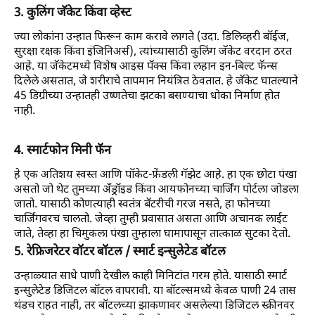
3. कुलिंग जॅकेट किंवा व्हेस्ट
ज्या लोकांना उन्हात फिरून काम करावे लागते (उदा. डिलिव्हरी बॉईज,
सुरक्षा रक्षक किंवा इंजिनिअर्स), त्यांच्यासाठी कुलिंग जॅकेट वरदान ठरत
आहे. या जॅकेटमध्ये विशेष आइस पॅक्स किंवा लहान इन-बिल्ट फॅन्स
दिलेले असतात, जे शरीराचे तापमान नियंत्रित ठेवतात. हे जॅकेट घातल्याने
45 डिग्रीच्या उन्हातही उष्णतेचा झटका बसण्याचा धोका निर्माण होत
नाही.
4. स्मार्टफोन मिनी फॅन
हे एक अतिशय स्वस्त आणि पॉकेट-फ्रेंडली गॅझेट आहे. हा एक छोटा पंखा
असतो जो थेट तुमच्या अँड्रॉइड किंवा आयफोनच्या चार्जिंग पोर्टला जोडला
जातो. यासाठी कोणत्याही स्वतंत्र बॅटरीची गरज नसते, हा फोनच्या
चार्जिंगवरच चालतो. जेव्हा तुम्ही प्रवासात असता आणि अचानक लाईट
जाते, तेव्हा हा चिमुकला पंखा तुम्हाला घामापासून तात्काळ सुटका देतो.
5. रेफ्रिजरेटर वॉटर बॉटल / स्मार्ट इन्सुलेटेड बॉटल
उन्हाळ्यात साधे पाणी देखील काही मिनिटांत गरम होते. यासाठी स्मार्ट
इन्सुलेटेड डिजिटल बॉटल वापरावी. या बॉटल्समध्ये केवळ पाणी 24 तास
थंडच राहत नाही, तर बॉटलच्या झाकणावर असलेल्या डिजिटल स्क्रीनवर