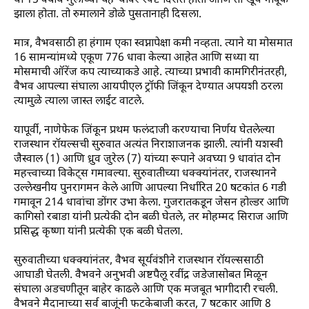
या 15 वर्षीय मुलाच्या चेहऱ्यावर स्पष्ट दिसत होती आणि तो खूप भावूक
झाला होता. तो रुमालाने डोळे पुसतानाही दिसला.
मात्र, वैभवसाठी हा हंगाम एका स्वप्नापेक्षा कमी नव्हता. त्याने या मोसमात
16 सामन्यांमध्ये एकूण 776 धावा केल्या आहेत आणि सध्या या
मोसमाची ऑरेंज कप त्याच्याकडे आहे. त्याच्या प्रभावी कामगिरीनंतरही,
वैभव आपल्या संघाला आयपीएल ट्रॉफी जिंकून देण्यात अपयशी ठरला
त्यामुळे त्याला जास्त लाईट वाटले.
यापूर्वी, नाणेफेक जिंकून प्रथम फलंदाजी करण्याचा निर्णय घेतलेल्या
राजस्थान रॉयल्सची सुरुवात अत्यंत निराशाजनक झाली. त्यांनी यशस्वी
जैस्वाल (1) आणि ध्रुव जुरेल (7) यांच्या रूपाने अवघ्या 9 धावांत दोन
महत्त्वाच्या विकेट्स गमावल्या. सुरुवातीच्या धक्क्यांनंतर, राजस्थानने
उल्लेखनीय पुनरागमन केले आणि आपल्या निर्धारित 20 षटकांत 6 गडी
गमावून 214 धावांचा डोंगर उभा केला. गुजरातकडून जेसन होल्डर आणि
कागिसो रबाडा यांनी प्रत्येकी दोन बळी घेतले, तर मोहम्मद सिराज आणि
प्रसिद्ध कृष्णा यांनी प्रत्येकी एक बळी घेतला.
सुरुवातीच्या धक्क्यांनंतर, वैभव सूर्यवंशीने राजस्थान रॉयल्ससाठी
आघाडी घेतली. वैभवने अनुभवी अष्टपैलू रवींद्र जडेजासोबत मिळून
संघाला अडचणीतून बाहेर काढले आणि एक मजबूत भागीदारी रचली.
वैभवने मैदानाच्या सर्व बाजूंनी फटकेबाजी करत, 7 षटकार आणि 8