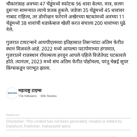
चौकारांसह अवघ्या 47 चेंडूंमध्ये स्फोटक 96 धावा केल्या. मात्र, सलग
दुसऱ्या सामन्यात त्याचे शतक हुकले. जडेजा 35 चेंडूंमध्ये 45 धावांवर
नाबाद राहिला, तर डोनोव्हन फरेराने अखेरच्या षटकांमध्ये अवघ्या 11
चेंडूंमध्ये 38 धावांची धडाकेबाज खेळी करत संघाला 200 धावांच्या पुढे
नेले.
गुजरात टायटन्सने आयपीएलच्या इतिहासात तिसऱ्यांदा अंतिम फेरीत
स्थान मिळवले आहे. 2022 मध्ये आपल्या पदार्पणाच्या हंगामात,
गुजरातने राजस्थान रॉयल्सला हरवून आपले पहिले विजेतेपद पटकावले
होते. त्यानंतर, 2023 मध्ये संघ अंतिम फेरीत पोहोचला, परंतु चेन्नई सुपर
किंग्सकडून पराभूत झाला.
महाराष्ट्र टाइम्स
15k
followers
60k
Stories
Dailyhunt
Disclaimer
: This content has not been generated, created or edited by
Dailyhunt. Publisher: maharashtr taims