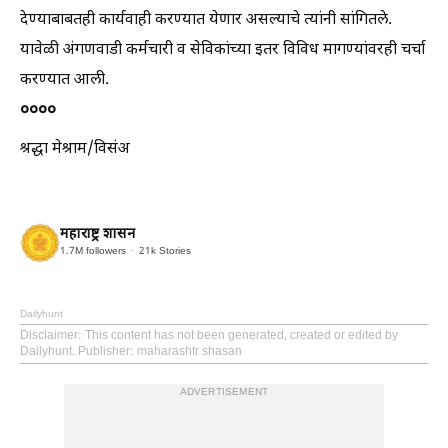
देण्याबाबतही कार्यवाही करण्यात येणार असल्याचे त्यांनी सांगितले.
यावेळी अंगणवाडी कर्मचारी व सेविकांच्या इतर विविध मागण्यांवरही चर्चा
करण्यात आली.
००००
श्रद्धा मेश्राम/विसंअ
महाराष्ट्र शासन
1.7M
followers
21k
Stories
Dailyhunt
Disclaimer
: This content has not been generated, created or edited by
Dailyhunt. Publisher: maharashtr shasan
ADVERTISEMENT