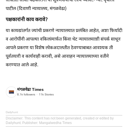
जास्तीत जास्त पक्षकारांनी या सुवर्णसंधीचा लाभ घ्यावा.- न्या. वृषाली
पाटील (दिवाणी न्यायालय, मंगळवेढा)
पक्षकारांनी काय करावे?
​या कायद्यांतर्गत ज्यांची प्रकरणे न्यायालयात प्रलंबित आहेत, अशा फिर्यादी
व आरोपींनी आपल्या वकिलांमार्फत किंवा थेट न्यायालयाशी संपर्क साधून
आपले प्रकरण या विशेष लोकअदालतीत ठेवण्याबाबत आवश्यक ती
पूर्वतयारी व कार्यवाही करावी, असे आवाहन न्यायालयाच्या वतीने
करण्यात आले आहे.
मंगळवेढा Times
8.1k
followers
11k
Stories
Dailyhunt
Disclaimer
: This content has not been generated, created or edited by
Dailyhunt. Publisher: Mangalwedha Times