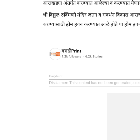
आराखड्या अंतर्गत करण्यात आलेल्या व करण्यात येणाऱ
श्री विठ्ठल-रुक्मिणी मंदिर जतन व संवर्धन विकास आराखड्यांत
करण्यासाठी होम हवन करण्यात आले होते या होम हवनचे दर
मराठीPrint
1.3k
followers
6.2k
Stories
Dailyhunt
Disclaimer
: This content has not been generated, crea