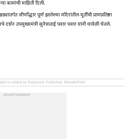
्या कामांची माहिती दिली.
र्गत जीर्णोद्धार पूर्ण झालेल्या मंदिरांतील मूर्तींची प्राणप्रतिष्ठा
्शन उपमुख्यमंत्री सुनेत्राताई पवार पवार यांनी यावेळी घेतले.
ted or edited by Dailyhunt. Publisher: MarathiPrint
ADVERTISEMENT