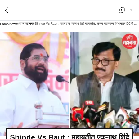
12
आपलं महानगर
Shinde Vs Raut : महायुतीत एकनाथ शिंदे गुदमरलेत, संजय राऊतांच्या विधानावर DCM मोजक्याच वाक्यात बोलले
Home
/
News
/
/
Shinde Vs Raut : महायुतीत एकनाथ शिंदे