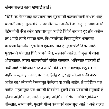
संजय राऊत काय म्हणाले होते?
"शिंदे गट नेस्तनाबूत करण्याचा चंग मुख्यमंत्री फडणवीसांनी बांधला आहे.
यासाठी आम्ही मुख्यमंत्री फडणवीसांच्या पाठीशी उभे राहू. ही घाण आणि
बेईमानीची कीड तसेच भ्रष्टाचारातून आलेले शिंदेंचे सरकार दूर होत असेल
तर आम्ही त्याचे स्वागत करू. विधानपरिषद निवडणुकीत भाजपचा
वरचष्मा दिसतोय. दुसरीकडे एकनाथ शिंदे हे गुदमरलेले दिसत आहेत.
मुख्यमंत्री सांगतात शिंदे आमचे मित्र, सहकारी आहेत. जे मुख्यमंत्र्यांना
ओळखतात, त्यांना फडणवीसांचे संकेत कळतात. भविष्यात घटनांची ही
नांदी आहे. भविष्यात भाजप आणि शिंदे एकत्र निवडणूक लढू शकत
नाहीत.बच्चू कडू, आनंद परांजपे, हितेंद्र ठाकूर ह्या मोठ्या शक्ती वाटत
आहेत का? लोकांनी नेस्तनाबूत केलेल्या या शक्ती आहेत. हे प्रादेशिक पक्ष
नाहीत. महाराष्ट्रात एक आमची शिवसेना, दुसरी शरद पवारांची राष्ट्रवादी हे
दोनच प्रादेशिक पक्ष आहेत. हे पक्ष प्रादेशिक अस्मिता आणि भूमिकेवर
बोलतात. सध्या चणे, फुटाणे गोळा करण्याचं काम सुरू आहे," असे राऊत