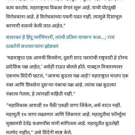
काम करतोय. महाराष्ट्राचा विकास वेगानं सुरू आहे. याची पोटदुखी
विरोधकांना आहे. हे विरोधकांच्या पचनी पडत नाही. त्यामुळे दिशाभूल
करणारी वक्तव्ये केली जात आहेत."
सावरकर हे हिंदू धर्मभिमानी, त्यांची प्रतिमा वापरून फक्त…; राज
ठाकरेंनी सत्ताधाऱ्यांना झोडपलं
'महाराष्ट्रात एक आमची शिवसेना, दुसरी शरद पवारांची राष्ट्रवादी हे दोनच
प्रादेशिक पक्ष आहेत,' असेही राऊत बोलले होते. याबद्दल विचारल्यावर
एकनाथ शिंदेंनी म्हटलं, "आमचा कुठला पक्ष आहे? महाराष्ट्रात भाजप एक
नंबर आणि शिवसेना दुसऱ्या नंबरचा पक्ष आहे. त्यांचा पक्ष कुठल्या
नंबरला गेलाय, हे त्यांनाही माहिती नाही."
"महाविकास आघाडी १७ पैकी एकही जागा जिंकेल, असे वाटत नाही.
महायुती १७ जागा लढवणार आणि जिंकणार आहे. महायुतीचा फॉर्म्युला
मुख्यमंत्री देवेंद्र फडणवीस यांनी सांगितला आहे. महायुतीत कुठलेही
मतभेद नाहीत," असे शिंदेंनी स्पष्ट केले.