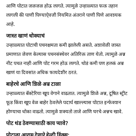
आणि पोटात जळजळ होऊ लागते. त्यामुळे उन्हाळ्यात फक्त तहान
लागली की पाणी पिण्याऐवजी नियमित अंतराने पाणी पिणे आवश्यक
आहे.
जास्त खाणं धोक्याचं
उन्हाळ्यात पोटाची पचनक्षमता कमी झालेली असते. अशावेळी जास्त
प्रमाणात जेवण केल्यास पचनसंस्थेवर अतिरिक्त ताण येतो. त्यामुळे अन्न
नीट पचत नाही आणि पोट गरम होऊ लागते. थोडं कमी पण हलकं अन्न
खाणं या दिवसांत अधिक फायदेशीर ठरतं.
बाहेरचे आणि शिळे अन्न टाळा
उन्हाळ्यात बॅक्टेरिया खूप वेगाने वाढतात. त्यामुळे शिळे अन्न, दूषित स्ट्रीट
फूड किंवा खूप वेळ बाहेर ठेवलेले पदार्थ खाल्ल्यास पोटात इन्फेक्शन
होण्याचा धोका वाढतो. त्यामुळे शक्यतो ताजे आणि घरचे अन्नच खावे.
पोट थंड ठेवण्यासाठी काय प्यावे?
पोटाला आराम देणारे हेल्दी ड्रिंक्स: