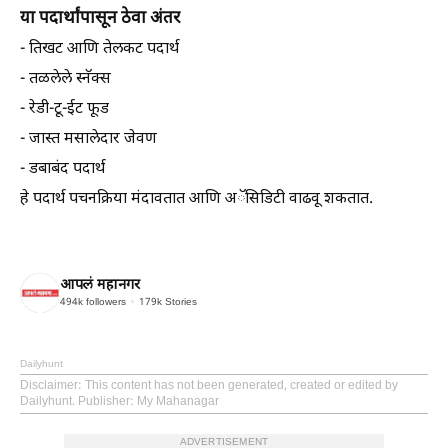
या पदार्थांपासून ठेवा अंतर
- तिखट आणि तेलकट पदार्थ
- तळलेले स्नॅक्स
- रेडी-टू-ईट फूड
- जास्त मसालेदार जेवण
- डबाबंद पदार्थ
हे पदार्थ पचनक्रिया मंदावतात आणि अॅसिडिटी वाढवू शकतात.
आपलं महानगर
494k
followers
179k
Stories
Dailyhunt
Disclaimer
: This content has not been generated, created or edited by
Dailyhunt. Publisher: My Mahanagar
ADVERTISEMENT