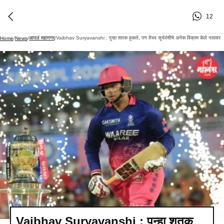
12
आपलं महानगर
Vaibhav Suryavanshi : पुन्हा शतक हुकले, पण वैभव सूर्यवंशीचे अनेक विक्रम केले नावावर
Home
/
News
/
/
Vaibhav Suryavanshi : पुन्हा शतक