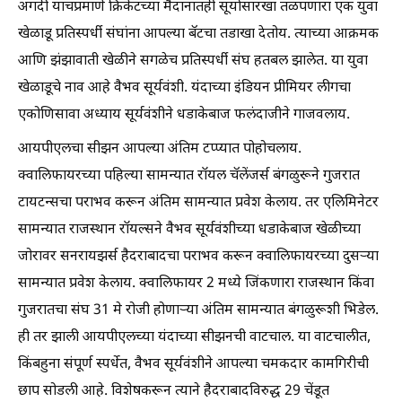
अगदी याचप्रमाणे क्रिकेटच्या मैदानातही सूर्यासारखा तळपणारा एक युवा
खेळाडू प्रतिस्पर्धी संघांना आपल्या बॅटचा तडाखा देतोय. त्याच्या आक्रमक
आणि झंझावाती खेळीने सगळेच प्रतिस्पर्धी संघ हतबल झालेत. या युवा
खेळाडूचे नाव आहे वैभव सूर्यवंशी. यंदाच्या इंडियन प्रीमियर लीगचा
एकोणिसावा अध्याय सूर्यवंशीने धडाकेबाज फलंदाजीने गाजवलाय.
आयपीएलचा सीझन आपल्या अंतिम टप्प्यात पोहोचलाय.
क्वालिफायरच्या पहिल्या सामन्यात रॉयल चॅलेंजर्स बंगळुरूने गुजरात
टायटन्सचा पराभव करून अंतिम सामन्यात प्रवेश केलाय. तर एलिमिनेटर
सामन्यात राजस्थान रॉयल्सने वैभव सूर्यवंशीच्या धडाकेबाज खेळीच्या
जोरावर सनरायझर्स हैदराबादचा पराभव करून क्वालिफायरच्या दुसर्‍या
सामन्यात प्रवेश केलाय. क्वालिफायर 2 मध्ये जिंकणारा राजस्थान किंवा
गुजरातचा संघ 31 मे रोजी होणार्‍या अंतिम सामन्यात बंगळुरूशी भिडेल.
ही तर झाली आयपीएलच्या यंदाच्या सीझनची वाटचाल. या वाटचालीत,
किंबहुना संपूर्ण स्पर्धेत, वैभव सूर्यवंशीने आपल्या चमकदार कामगिरीची
छाप सोडली आहे. विशेषकरून त्याने हैदराबादविरुद्ध 29 चेंडूत