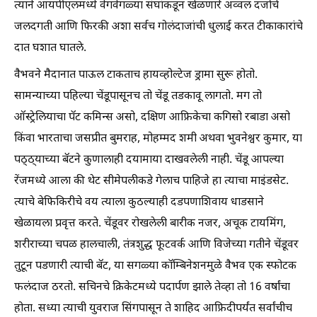
त्याने आयपीएलमध्ये वेगवेगळ्या संघांकडून खेळणारे अव्वल दर्जाचे
जलदगती आणि फिरकी अशा सर्वच गोलंदाजांची धुलाई करत टीकाकारांचे
दात घशात घातले.
वैभवने मैदानात पाऊल टाकताच हायव्होल्टेज ड्रामा सुरू होतो.
सामन्याच्या पहिल्या चेंडूपासूनच तो चेंडू तडकावू लागतो. मग तो
ऑस्ट्रेलियाचा पॅट कमिन्स असो, दक्षिण आफ्रिकेचा कगिसो रबाडा असो
किंवा भारताचा जसप्रीत बुमराह, मोहम्मद शमी अथवा भुवनेश्वर कुमार, या
पठ्ठ्याच्या बॅटने कुणालाही दयामाया दाखवलेली नाही. चेंडू आपल्या
रेंजमध्ये आला की थेट सीमेपलीकडे गेलाच पाहिजे हा त्याचा माइंडसेट.
त्याचे बेफिकिरीचे वय त्याला कुठल्याही दडपणाशिवाय धाडसाने
खेळायला प्रवृत्त करते. चेंडूवर रोखलेली बारीक नजर, अचूक टायमिंग,
शरीराच्या चपळ हालचाली, तंत्रशुद्ध फूटवर्क आणि विजेच्या गतीने चेंडूवर
तुटून पडणारी त्याची बॅट, या सगळ्या कॉम्बिनेशनमुळे वैभव एक स्फोटक
फलंदाज ठरतो. सचिनचे क्रिकेटमध्ये पदार्पण झाले तेव्हा तो 16 वर्षांचा
होता. सध्या त्याची युवराज सिंगपासून ते शाहिद आफ्रिदीपर्यंत सर्वांचीच