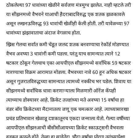
ठोकलेल्या 97 धावांच्या खेळीने सर्वजण मंत्रमुग्ध झालेत. नाही म्हटले तरी
या सीझनमध्ये वैभवने याआधी हैदराबादविरुद्ध एक शतक झळकावले
असून लखनऊविरुद्ध 93 धावांची खेळीही केली होती. तरी यावेळच्या 97
धावांच्या झंझावाताचा अंदाज वेगळाच होता.
ख्रिस गेलचा सर्वात कमी चेंडूत जलद शतक बनवण्याचा रेकॉर्ड मोडण्यात
वैभव अवघ्या 3 धावांनी कमी पडला. परंतु याच सामन्यात त्याने 12
षटकार ठोकून गेलचाच एका आयपीएल सीझनमध्ये सर्वाधिक 59 षटकार
मारण्याचा विक्रम आरामात मोडला. वैभवच्या नावे 60 हून अधिक षटकार
असून गुजरातविरुद्धच्या सामन्यात त्यामध्ये नक्कीच भर पडेल. शिवाय या
सीझनमध्ये सर्वाधिक धावा करणार्‍याला मिळणारी ऑरेंज कॅपही
त्याच्याच डोक्यावर आहे. क्रिकेट तज्ज्ञांच्या मते अवघ्या 15 वर्षांचा हा
वंडर बॉय क्रिकेटच्या मैदानातला जणू एक चमत्कार आहे. त्याच्यासारखा
प्रचंड प्रतिभावान खेळाडू दशकातूनच एकदा जन्माला येतो. गेल्या वर्षीच्या
आयपीएल सीझनआधी बीसीसीआयच्या क्रिकेट स्काऊट्सनी वैभवला
हुडकून काढले होते. तेव्हा हा साडेतेरा, चौदा वर्षांचा पोरगा त्यांच्यापेक्षा