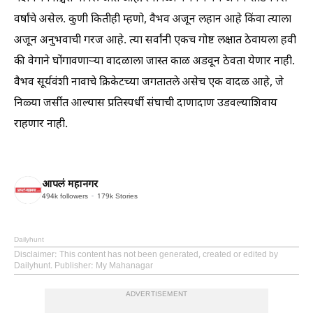
वर्षांचे असेल. कुणी कितीही म्हणो, वैभव अजून लहान आहे किंवा त्याला
अजून अनुभवाची गरज आहे. त्या सर्वांनी एकच गोष्ट लक्षात ठेवायला हवी
की वेगाने घोंगावणार्‍या वादळाला जास्त काळ अडवून ठेवता येणार नाही.
वैभव सूर्यवंशी नावाचे क्रिकेटच्या जगतातले असेच एक वादळ आहे, जे
निळ्या जर्सीत आल्यास प्रतिस्पर्धी संघाची दाणादाण उडवल्याशिवाय
राहणार नाही.
आपलं महानगर
494k
followers
179k
Stories
Dailyhunt
Disclaimer
: This content has not been generated, created or edited by
Dailyhunt. Publisher: My Mahanagar
ADVERTISEMENT