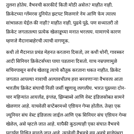
तुलना होतेय. वैभवची कारकीर्द किती मोठी असेल? माहीत नाही.
क्रिकेटच्या ग्लॅमरस दुनियेत झटपट मिळणारे नेम आणि फेम त्याला
सांभाळता येईल की नाही? माहीत नाही. पुढचे पुढे. पण सध्यातरी तो
क्रिकेट जगतातल्या प्रत्येक खेळाडूच्या मनात भरलाय. यामागचे कारण
म्हणजे मैदानाबाहेरची त्याची वागणूक.
कधी तो मैदानात प्रचंड मेहनत करताना दिसतो, तर कधी धोनी, गावस्कर
आदी सिनियर क्रिकेटर्सच्या पाया पडताना दिसतो. याच नम्रपणामुळे
सचिनपासून सर्वच खेळाडू त्याचे कौतुक करताना थकत नाहीत. क्रिकेट
जगतात आपल्या नावाची अल्पावधीतच हवा बनवणार्‍या वैभवला आता
भारतीय क्रिकेट संघाची निळी जर्सी खुणावू लागलीय. भारत पुढच्या दोन-
चार महिन्यांत आयर्लंड, इंग्लंड, झिम्बाब्वे आणि वेस्ट इंडिजसोबत सामने
खेळणार आहे. याचवेळी सप्टेंबरमध्ये एशियन गेम्स होतील. तेव्हा एक
ज्युनियर संघ वेस्ट इंडिजला जाईल आणि एक सिनियर संघ एशियन गेम्स
खेळेल, असे म्हटले जात आहे. यापैकी कुठल्याही एका संघात वैभवचे
पदार्पण निश्चित मानले जात आहे. त्यावेळी वैभवचे वय अवघे साडेपंधरा