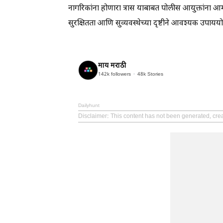
नागरिकांना होणारा त्रास याबाबत पोलीस आयुक्तांना आम
सुरक्षितता आणि सुव्यवस्थेच्या दृष्टीने आवश्यक उप
माय मराठी
142k
followers
48k
Stories
Dailyhunt
Disclaimer
: This content has not been generated, cre