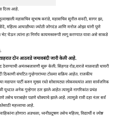
बा दिला आहे.
ेतृत्वाखाली महासचिव सुभाष करांडे, महासचिव सुनील सवदी, सागर झा,
 शिंदे, महिला आघाडीच्या ज्योती जोगदंड आणि मनोज ओझा यांनी पुणे
भेट घेऊन त्यांना हा निर्णय कायमस्वरूपी लागु करण्यात यावा असे साकडे
,
नी शहरात दोन आठवडे जमावबंदी जारी केली आहे.
ी बंद ठेवण्याची अमंलबजावणी सुरू केली. सिंहगड रोड,वारजे माळवाडी धायरी
ठिकाणी संघटित गुन्हेगारांच्या टोळ्या सक्रिय आहेत. राजकीय
ोळ्या मद्यपान पार्टी करुन मुख्य रस्ते सोसायट्या लोकवस्त्यांत अशा सार्वजनिक
ुध्दात अनेक गुन्हेगार ठार झाले आहेत त्यामुळे नागरिकांत प्रचंड
 तसेच घराबाहेर पडणे धोक्याचे झाले आहे. त्यामुळे रात्री दहा नंतर सर्व
ततेसाठी महत्त्वाचा आहे.
वाहिकांना होणारा अडथळा, ध्वनीप्रदूषण तसेच महिला, विद्यार्थी व ज्येष्ठ