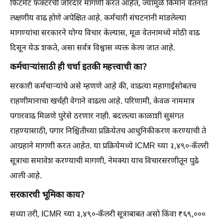
फिटमेंट फॅक्टरची जोरदार मागणी करत आहेत, ज्यामुळे किमान वेतनात
लक्षणीय वाढ होणे अपेक्षित आहे. कर्मचारी संघटनांनी मांडलेल्या
मागण्यांचा सरकारने योग्य विचार केल्यास, मूळ वेतनामध्ये मोठी वाढ
दिसून येऊ शकते, असा सर्वत्र विश्वास व्यक्त केला जात आहे.
कर्मचाऱ्यांसाठी ही चर्चा इतकी महत्त्वाची का?
सरकारी कर्मचाऱ्यांचे असे म्हणणे आहे की, वाढत्या महागाईसोबतच
राहणीमानाचा खर्चही वेगाने वाढला आहे. परिणामी, केवळ नाममात्र
पगारवाढ मिळणे पुरेसे ठरणार नाही. बदलत्या काळाशी सुसंगत
राहण्यासाठी, पगार निश्चितीच्या प्रक्रियेतच आधुनिकीकरण करण्याची ते
आग्रहाने मागणी करत आहेत. या प्रक्रियेमध्ये ICMR च्या ३,४९०-कॅलरी
सूत्राचा समावेश करण्याची मागणी, नेमक्या याच विचारसरणीतून पुढे
आली आहे.
सरकारची भूमिका काय?
सध्या तरी, ICMR च्या ३,४९०-कॅलरी सूत्राबाबत असो किंवा ₹६९,०००