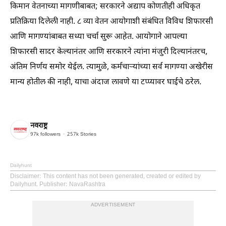
किमान वेतनाच्या मागणीबाबत; सरकारने अद्याप कोणतीही अधिकृत
प्रतिक्रिया दिलेली नाही. ८ व्या वेतन आयोगाशी संबंधित विविध शिफारसी
आणि मागण्यांबाबत सध्या चर्चा सुरू आहेत. आयोगाने आपल्या
शिफारसी सादर केल्यानंतर आणि सरकारने त्यांना मंजुरी दिल्यानंतरच,
अंतिम निर्णय समोर येईल. त्यामुळे, कर्मचाऱ्यांच्या सर्व मागण्या अखेरीस
मान्य होतील की नाही, याचा अंदाज लावणे या टप्प्यावर घाईचे ठरेल.
नवराष्ट्र
97k
followers
257k
Stories
Dailyhunt
Disclaimer
: This content has not been generated, created or edited by
Dailyhunt. Publisher: NavaRashtra
ADVERTISEMENT