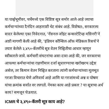
या पार्श्वभूमीवर, चर्चेमध्ये एक विशिष्ट सूत्र समोर आले आहे ज्याचा
कर्मचाऱ्यांच्या दैनंदिन आहाराशी थेट संबंध आहे. विशेषतः, सरकारला
सादर केलेल्या एका निवेदनात, ‘नॅशनल जॉइंट कन्सल्टेटिव्ह मशिनरी’ने
अशी मागणी केली आहे की, ‘इंडियन कौन्सिल ऑफ मेडिकल रिसर्च’ने
तयार केलेले ३,४९०-कॅलरींचे सूत्र वेतन निश्चितीचा आधार म्हणून
स्वीकारले जावे. कर्मचारी संघटनांचा असा दावा आहे की, जर सरकारचा
आपल्या कर्मचाऱ्यांचा राहणीमान दर्जा सुधारण्याचा खरोखरच उद्देश
असेल, तर किमान वेतन निश्चित करताना त्यांनी कर्मचाऱ्यांच्या मूलभूत
गरजा विचारात घेणे अनिवार्य आहे आणि या गरजांमध्ये अन्न व पोषण
यांचा क्रमांक सर्वात वर लागतो. नेमका काय आहे प्रकार ? या सूत्राचा अर्ध
काय? समजून घेऊयात.
ICMR चे ३,४९०-कॅलरी सूत्र काय आहे?