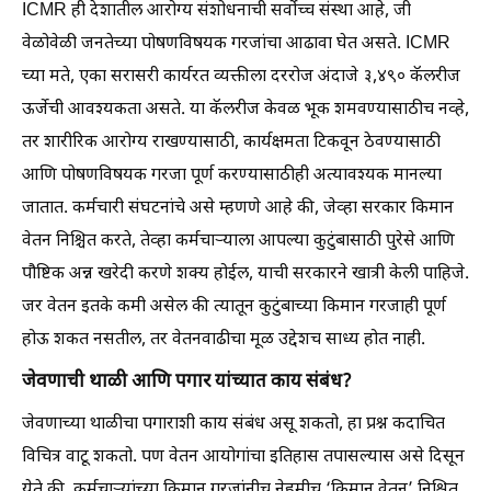
ICMR ही देशातील आरोग्य संशोधनाची सर्वोच्च संस्था आहे, जी
वेळोवेळी जनतेच्या पोषणविषयक गरजांचा आढावा घेत असते. ICMR
च्या मते, एका सरासरी कार्यरत व्यक्तीला दररोज अंदाजे ३,४९० कॅलरीज
ऊर्जेची आवश्यकता असते. या कॅलरीज केवळ भूक शमवण्यासाठीच नव्हे,
तर शारीरिक आरोग्य राखण्यासाठी, कार्यक्षमता टिकवून ठेवण्यासाठी
आणि पोषणविषयक गरजा पूर्ण करण्यासाठीही अत्यावश्यक मानल्या
जातात. कर्मचारी संघटनांचे असे म्हणणे आहे की, जेव्हा सरकार किमान
वेतन निश्चित करते, तेव्हा कर्मचाऱ्याला आपल्या कुटुंबासाठी पुरेसे आणि
पौष्टिक अन्न खरेदी करणे शक्य होईल, याची सरकारने खात्री केली पाहिजे.
जर वेतन इतके कमी असेल की त्यातून कुटुंबाच्या किमान गरजाही पूर्ण
होऊ शकत नसतील, तर वेतनवाढीचा मूळ उद्देशच साध्य होत नाही.
जेवणाची थाळी आणि पगार यांच्यात काय संबंध?
जेवणाच्या थाळीचा पगाराशी काय संबंध असू शकतो, हा प्रश्न कदाचित
विचित्र वाटू शकतो. पण वेतन आयोगांचा इतिहास तपासल्यास असे दिसून
येते की, कर्मचाऱ्यांच्या किमान गरजांनीच नेहमीच ‘किमान वेतन’ निश्चित