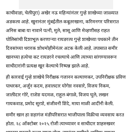
काचीवाडा, चेलीपुरा) अखेर नऊ महिन्यांनंतर गुन्हे शाखेच्या जाळ्यात
अडकला आहे. खुनानंतर मुंबईतील कबूतरखाना, करिमनगर परिसरात
अनिस बाबा या नावाने पत्नी, मुले, सासू आणि मेव्हणीसह राहत
पोलिसांची दिशाभूल करणाऱ्या रायडरला गुन्हे शाखेच्या पथकाने तीन
दिवसांच्या थरारक शोधमोहीमेनंतर अटक केली आहे. तपासात समीर
खानच्या हत्येचा कट रायडरने रचल्याचे आणि त्याच्या सांगण्यावरून
साथीदारांनी प्रत्यक्ष खून केल्याचे निष्पन्न झाले आहे.
ही कारवाई गुन्हे शाखेचे निरीक्षक गजानन कल्याणकर, उपनिरीक्षक प्रविण
पाथरकर, अर्जुन कदम, हवालदार योगेश नवसारे, विजय निकम,
जालीदार गोरे, राजेश यदमळ, राहुल बंगाळे, विजय घुले, लखन
गायकवाड, प्रमोद सुरशे, संजीवनी शिंदे, माया माळी आदींनी केली.
समीर खान हा शहागंज मंडीपरिसरात भाजीपाला विक्रीचा व्यवसाय करत
होता. २८ ऑक्टोबर २०२५ रोजी त्याच्यावर व साथीदार शाहरुखवर