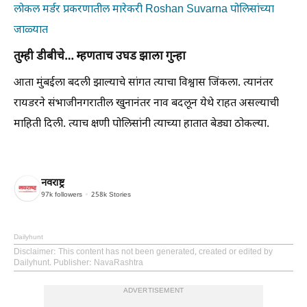
लोकल मर्डर प्रकरणातील मारेकरी Roshan Suvarna पोलिसांच्या
जाळ्यात
तुम्ही डीबीचे… म्हणताच उघड झाला गुन्हा
आता मुंबईला बदली झाल्याचे सांगत त्याचा विश्वास जिंकला. त्यानंतर
रायडरने संभाजीनगरातील खुनानंतर नाव बदलून येथे राहत असल्याची
माहिती दिली. त्याच क्षणी पोलिसांनी त्याच्या हातात बेड्या ठोकल्या.
नवराष्ट्र
97k
followers
258k
Stories
Dailyhunt
Disclaimer
: This content has not been generated, created or edited by
Dailyhunt. Publisher: NavaRashtra
ADVERTISEMENT