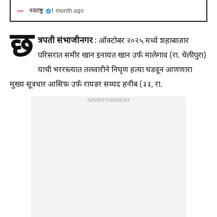
नवराष्ट्र
1 month ago
छ
त्रपती संभाजीनगर
: ऑक्टोबर २०२५ मध्ये शहाबाजार
परिसरात समीर खान इनायत खान उर्फ मालेगाव (रा. चेलीपुरा)
याची भररस्त्यात तलवारीने निघृण हत्या घडवून आणणारा
मुख्य सूत्रधार आसिफ उर्फ रायडर सय्यद हनीब (३३, रा.
ADVERTISEMENT