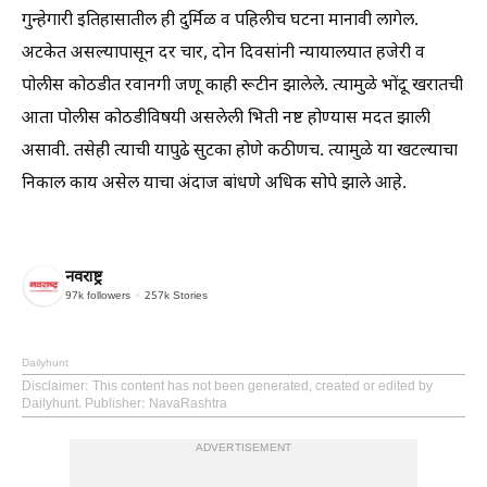
गुन्हेगारी इतिहासातील ही दुर्मिळ व पहिलीच घटना मानावी लागेल.
अटकेत असल्यापासून दर चार, दोन दिवसांनी न्यायालयात हजेरी व
पोलीस कोठडीत रवानगी जणू काही रूटीन झालेले. त्यामुळे भोंदू खरातची
आता पोलीस कोठडीविषयी असलेली भिती नष्ट होण्यास मदत झाली
असावी. तसेही त्याची यापुढे सुटका होणे कठीणच. त्यामुळे या खटल्याचा
निकाल काय असेल याचा अंदाज बांधणे अधिक सोपे झाले आहे.
नवराष्ट्र
97k
followers
257k
Stories
Dailyhunt
Disclaimer
: This content has not been generated, created or edited by
Dailyhunt. Publisher: NavaRashtra
ADVERTISEMENT