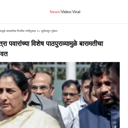
|
|
News
Video
Viral
ामुळे बारामतीचा नियमित पाणीपुरवठा १० जुलैपासून पूर्ववत
ारांच्या विशेष पाठपुराव्यामुळे बारामतीचा
्ववत