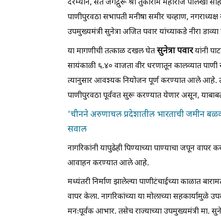
दरम्यान, संत जगद्गुरू श्री तुकाराम महाराज पालखी स
पाणीपुरवठा सभापती मनीषा समीर चव्हाण, नगराध्यक्ष 
उपमुख्यमंत्री सुनेत्रा अजित पवार यांच्याकडे नीरा डाव
सुनेत्रा पवार
या मागणीची तत्काळ दखल घेत
यांनी पाट
सायंकाळी ६.४० वाजता वीर धरणातून कालव्यात पाणी 
त्यानुसार आवश्यक नियोजन पूर्ण करण्यात आले आहे. त्
पाणीपुरवठा पूर्ववत सुरू करण्यात येणार असून, याबाब
'चीनने अरुणाचल प्रदेशातील भारताची जमीन बळक
सवाल
नागरिकांनी यापुढेही पिण्याच्या पाण्याचा जपून वापर
आवाहन करण्यात आले आहे.
मध्यंतरी निर्माण झालेल्या पाणीटंचाईच्या काळात बा
वापर केला. नागरिकांच्या या मोलाच्या सहकार्यामुळे उपल
मनःपूर्वक आभार. तसेच राज्याच्या उपमुख्यमंत्री मा. स