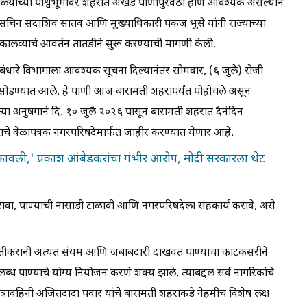
ोहळ्याच्या पार्श्वभूमीवर शहरात अखंड पाणीपुरवठा होणे आवश्यक असल्याने
सचिन सदाशिव सातव आणि मुख्याधिकारी पंकज भुसे यांनी राज्याच्या
्या कालव्याचे आवर्तन तातडीने सुरू करण्याची मागणी केली.
बंधारे विभागाला आवश्यक सूचना दिल्यानंतर सोमवार, (६ जुलै) रोजी
सोडण्यात आले. हे पाणी आज बारामती शहरापर्यंत पोहोचले असून
या अनुषंगाने दि. १० जुलै २०२६ पासून बारामती शहरात दैनंदिन
तचे वेळापत्रक नगरपरिषदेमार्फत जाहीर करण्यात येणार आहे.
ावली,' प्रकाश आंबेडकरांचा गंभीर आरोप, मोदी सरकारला थेट
 करावा, पाण्याची नासाडी टाळावी आणि नगरपरिषदेला सहकार्य करावे, असे
रामतीकरांनी अत्यंत संयम आणि जबाबदारी दाखवत पाण्याचा काटकसरीने
ब्ध पाण्याचे योग्य नियोजन करणे शक्य झाले. त्याबद्दल सर्व नागरिकांचे
ुनेत्रावहिनी अजितदादा पवार यांचे बारामती शहराकडे नेहमीच विशेष लक्ष