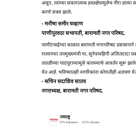
असून, त्यांच्या सकारात्मक हस्तक्षेपामुळेच नीरा डाव्
करणे शक्य झाले.
- मनीषा समीर चव्हाण
पाणीपुरवठा सभापती, बारामती नगर परिषद.
पाणीटंचाईच्या काळात बारामती नगरपरिषद प्रशासनाने 
राज्याच्या उपमुख्यमंत्री मा. सुनेत्रावहिनी अजितदादा प
तातडीच्या पाठपुराव्यामुळे कालव्याचे आवर्तन सुरू झ
येत आहे. भविष्यातही नागरिकांना कोणतीही अडचण येऊ
- सचिन सदाशिव सातव
नगराध्यक्ष, बारामती नगर परिषद.
नवराष्ट्र
97k
followers
257k
Stories