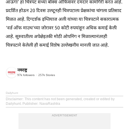
आऊंगा’ हा चित्रपट सध्या बॉक्स ऑफिसवर दमदार कामगिरी करत आहे.
प्रदर्शित होऊन 20 दिवस उलटूनही चित्रपटाला प्रेक्षकांचा चांगला प्रतिसाद
मिळत आहे. दिग्दर्शक इम्तियाज अली यांच्या या चित्रपटाने सकारात्मक
‘वर्ड ऑफ माउथ’च्या जोरावर 50 कोटी रुपयांहून अधिक कमाई केली
आहे. सुरुवातीला अपेक्षेइतकी मोठी ओपनिंग न मिळाल्यानंतरही
चित्रपटाने केलेली ही कमाई विशेष उल्लेखनीय मानली जात आहे.
नवराष्ट्र
97k
followers
257k
Stories
Dailyhunt
Disclaimer
: This content has not been generated, created or edited by
Dailyhunt. Publisher: NavaRashtra
ADVERTISEMENT