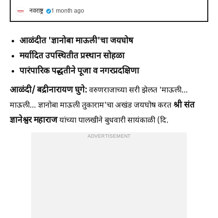
नवराष्ट्र
1 month ago
आळंदीत 'ज्ञानोबा माऊली'चा जयघोष
मर्यादित उपस्थितीत प्रस्थान सोहळा
पारंपारिक पद्धतीने पूजा व नगरप्रदक्षिणा
आळंदी/ बद्रीनारायण घुगे:
वरुणराजाच्या सरी झेलत 'माऊली…
श्री संत
माऊली… ज्ञानोबा माऊली तुकाराम'चा अखंड जयघोष करत
ज्ञानेश्वर महाराज
यांच्या पालखीने बुधवारी सायंकाळी (दि.
ADVERTISEMENT