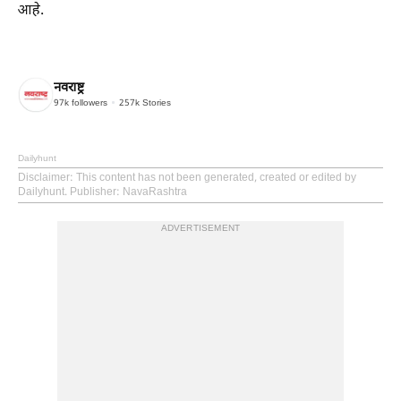
आहे.
नवराष्ट्र
97k
followers
257k
Stories
Dailyhunt
Disclaimer
: This content has not been generated, created or edited by
Dailyhunt. Publisher: NavaRashtra
ADVERTISEMENT