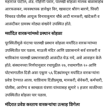
महाराज पाटील, ॲड. रोहिणी पवार, पालखी सोहळा मालक बाळासाहेब
आरफळकर, व्यवस्थापक ज्ञानेश्वर विर, खासदार श्रीरंग बारणे, पिंपरी
चिंचवड पोलीस आयुक्त विनायकुमार चौबे आदी मानकरी, खांदेकरी व
आळंदीकर ग्रामस्थ मोठ्या संख्येने उपस्थित होते.
मर्यादित वारकऱ्यांमध्ये प्रस्थान सोहळा
पूरस्थितीमुळे यंदाचा पालखी प्रस्थान सोहळा मर्यादित वारकऱ्यांच्या
उपस्थितीत पार पडला. माऊली मंदिर आणि प्रशासनाने सर्व वारकरी व
भाविकांना पालखी प्रस्थानासाठी आळंदीत येऊ नये, असे आवाहन केले
होते. संस्थानच्या निर्णयानुसार रथापुढील २७, रथामागील २० आणि
पोटभागातील दिंडी अशा एकूण ५६ दिंड्यांमधून मर्यादित वारकऱ्यांना
प्रवेश देण्यात आला. याशिवाय दिंडीप्रमुख, मानकरी, सेवेकरी, कर्मचारी,
पोलीस, आरोग्य व स्वच्छता यंत्रणा यांच्यासह सुमारे २ हजार व्यक्तींच्या
उपस्थितीत सोहळा पार पडला.
मंदिरात प्रवेश करताच वारकऱ्यांचा उत्साह शिगेला