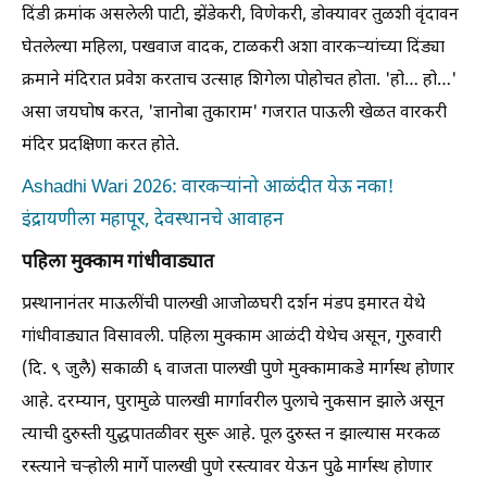
दिंडी क्रमांक असलेली पाटी, झेंडेकरी, विणेकरी, डोक्यावर तुळशी वृंदावन
घेतलेल्या महिला, पखवाज वादक, टाळकरी अशा वारकऱ्यांच्या दिंड्या
क्रमाने मंदिरात प्रवेश करताच उत्साह शिगेला पोहोचत होता. 'हो… हो…'
असा जयघोष करत, 'ज्ञानोबा तुकाराम' गजरात पाऊली खेळत वारकरी
मंदिर प्रदक्षिणा करत होते.
Ashadhi Wari 2026: वारकऱ्यांनो आळंदीत येऊ नका!
इंद्रायणीला महापूर, देवस्थानचे आवाहन
पहिला मुक्काम गांधीवाड्यात
प्रस्थानानंतर माऊलींची पालखी आजोळघरी दर्शन मंडप इमारत येथे
गांधीवाड्यात विसावली. पहिला मुक्काम आळंदी येथेच असून, गुरुवारी
(दि. ९ जुलै) सकाळी ६ वाजता पालखी पुणे मुक्कामाकडे मार्गस्थ होणार
आहे. दरम्यान, पुरामुळे पालखी मार्गावरील पुलाचे नुकसान झाले असून
त्याची दुरुस्ती युद्धपातळीवर सुरू आहे. पूल दुरुस्त न झाल्यास मरकळ
रस्त्याने चऱ्होली मार्गे पालखी पुणे रस्त्यावर येऊन पुढे मार्गस्थ होणार