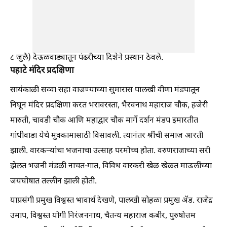
८ जुलै) देऊळवाड्यातून पंढरीच्या दिशेने प्रस्थान ठेवले.
पहाटे मंदिर प्रदक्षिणा
सायंकाळी सव्वा सहा वाजण्याच्या सुमारास पालखी वीणा मंडपातून
निघून मंदिर प्रदक्षिणा करत भरावरस्ता, भैरवनाथ महाराज चौक, हजेरी
मारुती, चावडी चौक आणि महाद्वार चौक मार्गे दर्शन मंडप इमारतीत
गांधीवाडा येथे मुक्कामासाठी विसावली. त्यानंतर श्रींची समाज आरती
झाली. वारकऱ्यांचा भजनाचा उत्साह परमोच्च होता. वरुणराजाच्या सरी
झेलत भजनी मंडळी नाचत-गात, विविध वारकरी खेळ खेळत माऊलींच्या
जयघोषात तल्लीन झाली होती.
याप्रसंगी प्रमुख विश्वस्त भावार्थ देखणे, पालखी सोहळा प्रमुख ॲड. राजेंद्र
उमाप, विश्वस्त योगी निरंजननाथ, चैतन्य महाराज कबीर, पुरुषोत्तम