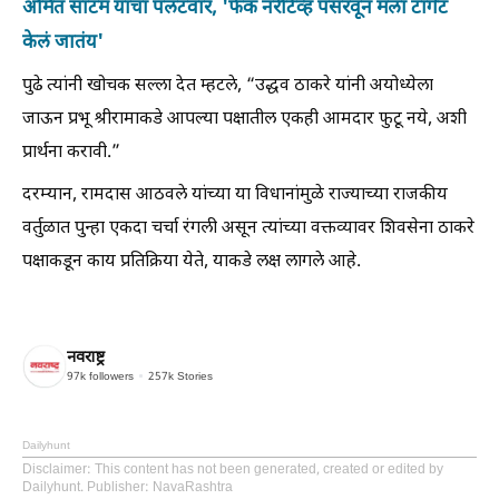
अमित साटम यांचा पलटवार, 'फेक नरेटिव्ह पसरवून मला टार्गेट
केलं जातंय'
पुढे त्यांनी खोचक सल्ला देत म्हटले, “उद्धव ठाकरे यांनी अयोध्येला
जाऊन प्रभू श्रीरामाकडे आपल्या पक्षातील एकही आमदार फुटू नये, अशी
प्रार्थना करावी.”
दरम्यान, रामदास आठवले यांच्या या विधानांमुळे राज्याच्या राजकीय
वर्तुळात पुन्हा एकदा चर्चा रंगली असून त्यांच्या वक्तव्यावर शिवसेना ठाकरे
पक्षाकडून काय प्रतिक्रिया येते, याकडे लक्ष लागले आहे.
नवराष्ट्र
97k
followers
257k
Stories
Dailyhunt
Disclaimer
: This content has not been generated, created or edited by
Dailyhunt. Publisher: NavaRashtra