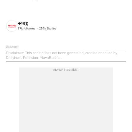
नवराष्ट्र
97k
followers
257k
Stories
Dailyhunt
Disclaimer
: This content has not been generated, created or edited by
Dailyhunt. Publisher: NavaRashtra
ADVERTISEMENT