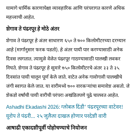
यामागे धार्मिक कारणापेक्षा व्यावहारिक आणि परंपरागत कारणे अधिक
महत्त्वाची आहेत.
शेगाव ते पंढरपूर हे मोठे अंतर
शेगाव ते पंढरपूर हे अंतर साधारण ६५० ते ७०० किलोमीटरच्या दरम्यान
आहे (मार्गानुसार फरक पडतो). हे अंतर पायी पार करण्यासाठी अनेक
दिवस लागतात. त्यामुळे वेळेत पंढरपूर गाठण्यासाठी पालखी लवकर
निघते. शेगाव ते पंढरपूर हे सुमारे ७५० किलोमीटरचे अंतर ३३ ते ३५
दिवसांत पायी चालून पूर्ण केले जाते. वाटेत अनेक गावोगावी पालखीचे
जंगी स्वागत केले जात. या वारीमध्ये ७०० वारकऱ्यांचा समावेश असतो. जे
शेकडो वर्षांची पायी वारीची परंपरा अखंडितपणे पुढे चालवत आहेत.
Ashadhi Ekadashi 2026: ग्लोबल दिंडी' पंढरपूरच्या वाटेवर!
युरोप ते पंढरी… २५ जुलैला दाखल होणार परदेशी वारी
आषाढी एकादशीपूर्वी पोहोचण्याचे नियोजन