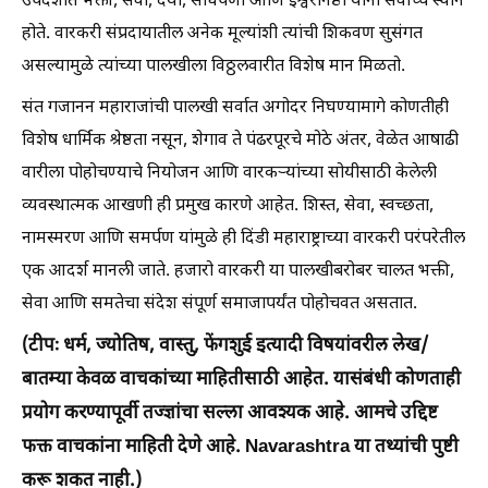
उपदेशात भक्ती, सेवा, दया, साधेपणा आणि ईश्वरनिष्ठा यांना सर्वोच्च स्थान
होते. वारकरी संप्रदायातील अनेक मूल्यांशी त्यांची शिकवण सुसंगत
असल्यामुळे त्यांच्या पालखीला विठ्ठलवारीत विशेष मान मिळतो.
संत गजानन महाराजांची पालखी सर्वात अगोदर निघण्यामागे कोणतीही
विशेष धार्मिक श्रेष्ठता नसून, शेगाव ते पंढरपूरचे मोठे अंतर, वेळेत आषाढी
वारीला पोहोचण्याचे नियोजन आणि वारकऱ्यांच्या सोयीसाठी केलेली
व्यवस्थात्मक आखणी ही प्रमुख कारणे आहेत. शिस्त, सेवा, स्वच्छता,
नामस्मरण आणि समर्पण यांमुळे ही दिंडी महाराष्ट्राच्या वारकरी परंपरेतील
एक आदर्श मानली जाते. हजारो वारकरी या पालखीबरोबर चालत भक्ती,
सेवा आणि समतेचा संदेश संपूर्ण समाजापर्यंत पोहोचवत असतात.
(टीपः धर्म, ज्योतिष, वास्तु, फेंगशुई इत्यादी विषयांवरील लेख/
बातम्या केवळ वाचकांच्या माहितीसाठी आहेत. यासंबंधी कोणताही
प्रयोग करण्यापूर्वी तज्ज्ञांचा सल्ला आवश्यक आहे. आमचे उद्दिष्ट
फक्त वाचकांना माहिती देणे आहे. Navarashtra या तथ्यांची पुष्टी
करू शकत नाही.)