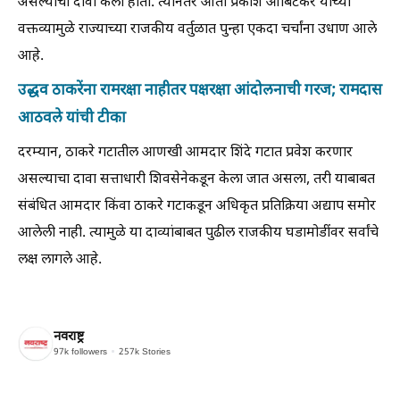
असल्याचा दावा केला होता. त्यानंतर आता प्रकाश आबिटकर यांच्या
वक्तव्यामुळे राज्याच्या राजकीय वर्तुळात पुन्हा एकदा चर्चांना उधाण आले
आहे.
उद्धव ठाकरेंना रामरक्षा नाहीतर पक्षरक्षा आंदोलनाची गरज; रामदास
आठवले यांची टीका
दरम्यान, ठाकरे गटातील आणखी आमदार शिंदे गटात प्रवेश करणार
असल्याचा दावा सत्ताधारी शिवसेनेकडून केला जात असला, तरी याबाबत
संबंधित आमदार किंवा ठाकरे गटाकडून अधिकृत प्रतिक्रिया अद्याप समोर
आलेली नाही. त्यामुळे या दाव्यांबाबत पुढील राजकीय घडामोडींवर सर्वांचे
लक्ष लागले आहे.
नवराष्ट्र
97k
followers
257k
Stories