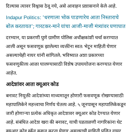
दिल्यास त्यावर विश्वास ठेवू नये, असे आवाहन प्रशासनाने केले आहे.
Indapur Politics: 'धरणाला भोक पाडणारेच आता निस्ताराचे
बोल करतायत'; गारटकर-माने यांचा आजी-माजी मंत्र्यांवर घणाघात
दरम्यान, या प्रकरणी पुणे ग्रामीण पोलिस अधीक्षकांशी चर्चा करण्यात
आली असून फसवणूक झालेल्या व्यक्तींना स्वतः भेटून माहिती घेणार
असल्याचेही नायर यांनी सांगितले. भविष्यात अशा प्रकारच्या
फसवणुकीला आळा घालण्यासाठी विशेष उपाययोजना करण्यात येणार
आहेत.
आदेशांवर आता क्यूआर कोड
बनावट नियुक्ती आदेशांच्या माध्यमातून होणारी फसवणूक रोखण्यासाठी
महापालिकेने महत्त्वाचा निर्णय घेतला आहे. ५ जूनपासून महापालिकेकडून
जारी होणाऱ्या प्रत्येक अधिकृत आदेशावर क्यूआर कोड देण्यात येणार
आहे. संबंधित आदेश खरा की बनावट, याची पडताळणी नागरिकांना थेट
क्यूआर कोड स्कॅन करून करता येणार असल्याची माहिती प्रजित नायर