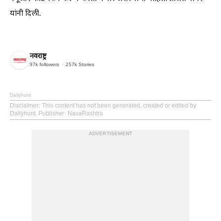
यांनी दिली.
नवराष्ट्र
97k
followers
257k
Stories
Dailyhunt
Disclaimer
: This content has not been generated, created or edited by
Dailyhunt. Publisher: NavaRashtra
ADVERTISEMENT