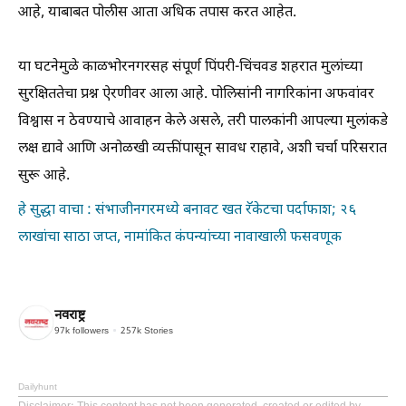
आहे, याबाबत पोलीस आता अधिक तपास करत आहेत.
या घटनेमुळे काळभोरनगरसह संपूर्ण पिंपरी-चिंचवड शहरात मुलांच्या
सुरक्षिततेचा प्रश्न ऐरणीवर आला आहे. पोलिसांनी नागरिकांना अफवांवर
विश्वास न ठेवण्याचे आवाहन केले असले, तरी पालकांनी आपल्या मुलांकडे
लक्ष द्यावे आणि अनोळखी व्यक्तींपासून सावध राहावे, अशी चर्चा परिसरात
सुरू आहे.
हे सुद्धा वाचा : संभाजीनगरमध्ये बनावट खत रॅकेटचा पर्दाफाश; २६
लाखांचा साठा जप्त, नामांकित कंपन्यांच्या नावाखाली फसवणूक
नवराष्ट्र
97k
followers
257k
Stories
Dailyhunt