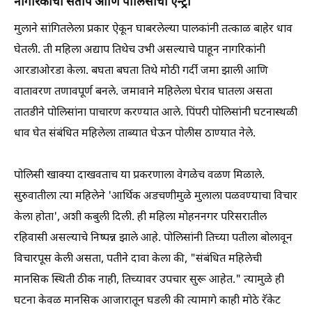
​नागरिकांचा संताप आणि पोलिसांची एन्ट्री
मुलाने सांगितलेला प्रकार ऐकून घाबरलेल्या पालकांनी तत्काळ बाहेर धाव
घेतली. ती महिला अद्याप तिथेच उभी असल्याचे पाहून नागरिकांनी
आरडाओरडा केला. बघता बघता तिथे मोठी गर्दी जमा झाली आणि
वातावरण तणावपूर्ण बनले. जमावाने महिलेला घेराव घातला असता
तातडीने पोलिसांना पाचारण करण्यात आले. पिंपरी पोलिसांनी घटनास्थळी
धाव घेत संबंधित महिलेला ताब्यात घेऊन पोलीस ठाण्यात नेले.
पोलिसी खाक्या दाखवताच या प्रकरणाला वेगळेच वळण मिळाले.
सुरुवातीला त्या महिलेने 'आर्थिक अडचणीमुळे मुलाला पळवण्याचा विचार
केला होता', अशी कबुली दिली. ही महिला मोहननगर परिसरातील
रहिवासी असल्याचे निष्पन्न झाले आहे. पोलिसांनी तिच्या पतीला बोलावून
विचारपूस केली असता, पतीने दावा केला की, "संबंधित महिलेची
मानसिक स्थिती ठीक नाही, तिच्यावर उपचार सुरू आहेत." त्यामुळे ही
घटना केवळ मानसिक आजारातून घडली की त्यामागे काही मोठे रॅकेट