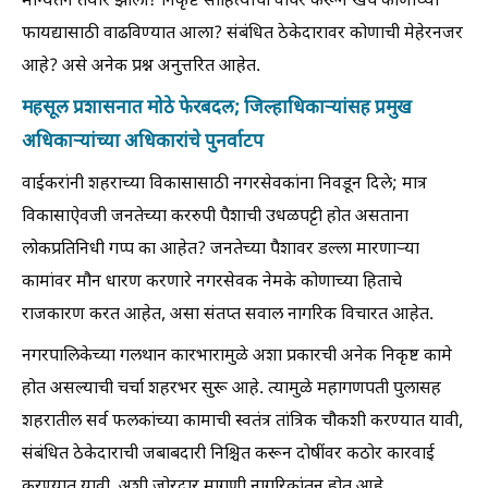
मान्यतेने तयार झाला? निकृष्ट साहित्याचा वापर करून खर्च कोणाच्या
फायद्यासाठी वाढविण्यात आला? संबंधित ठेकेदारावर कोणाची मेहेरनजर
आहे? असे अनेक प्रश्न अनुत्तरित आहेत.
महसूल प्रशासनात मोठे फेरबदल; जिल्हाधिकाऱ्यांसह प्रमुख
अधिकाऱ्यांच्या अधिकारांचे पुनर्वाटप
वाईकरांनी शहराच्या विकासासाठी नगरसेवकांना निवडून दिले; मात्र
विकासाऐवजी जनतेच्या कररुपी पैशाची उधळपट्टी होत असताना
लोकप्रतिनिधी गप्प का आहेत? जनतेच्या पैशावर डल्ला मारणाऱ्या
कामांवर मौन धारण करणारे नगरसेवक नेमके कोणाच्या हिताचे
राजकारण करत आहेत, असा संतप्त सवाल नागरिक विचारत आहेत.
नगरपालिकेच्या गलथान कारभारामुळे अशा प्रकारची अनेक निकृष्ट कामे
होत असल्याची चर्चा शहरभर सुरू आहे. त्यामुळे महागणपती पुलासह
शहरातील सर्व फलकांच्या कामाची स्वतंत्र तांत्रिक चौकशी करण्यात यावी,
संबंधित ठेकेदाराची जबाबदारी निश्चित करून दोषींवर कठोर कारवाई
करण्यात यावी, अशी जोरदार मागणी नागरिकांतून होत आहे.