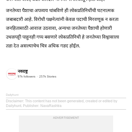
जनतेच्या पैशाचा अपव्यय थांबविणे ही लोकप्रतिनिधींची घटनात्मक
जबाबदारी आहे. विरोधी पक्षनेत्यांनी केवळ पदाची मिरवणूक न करता
जनहितासाठी आवाज उठवावा, अन्यथा जनतेच्या पैशाची होणारी
उधळपट्टी पाहूनही गप्प बसणारे लोकप्रतिनिधी हे जनतेच्या विश्वासाला
तडा देत असल्याचेच चित्र अधिक गडद होईल.
नवराष्ट्र
97k
followers
257k
Stories
Dailyhunt
Disclaimer
: This content has not been generated, created or edited by
Dailyhunt. Publisher: NavaRashtra
ADVERTISEMENT