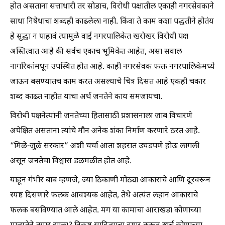
होत असताना सत्ताधारी तर सोडाच, विरोधी पक्षातील एकाही नगरसेवकाने
साधा निषेधाचा शब्दही काढलेला नाही. किंवा ते काम कशा पद्धतीने होतंय
हे सुद्धा न पाहावं त्यामुळे वाई नगरपालिकेत खरोखर विरोधी पक्ष
अस्तित्वात आहे की सर्वच एकाच भूमिकेत आहेत, असा सवाल
नागरिकांमधून उपस्थित होत आहे. काही नगरसेवक फक्त नगरपालिकेमध्ये
जाऊन बसण्यातच काम करत असल्याचे चित्र दिसत आहे एकही चकार
शब्द काढत नाहीत याचा अर्थ जनतेने काय समजायचा.
विरोधी पक्षनेत्यांनी जनतेच्या हितासाठी प्रशासनाला जाब विचारणे
अपेक्षित असताना त्यांचे मौन अनेक शंका निर्माण करणारे ठरत आहे.
“मिळे-जुळे सरकार” अशी चर्चा आता शहरात उघडपणे होऊ लागली
असून जनतेचा विश्वास डळमळीत होत आहे.
याहून गंभीर बाब म्हणजे, ज्या ठिकाणी मोठ्या आकाराचे आणि दूरवरून
स्पष्ट दिसणारे फलक आवश्यक आहेत, तेथे अत्यंत लहान आकाराचे
फलक बसविण्यात आले आहेत. मग या कामाचा आराखडा कोणाच्या