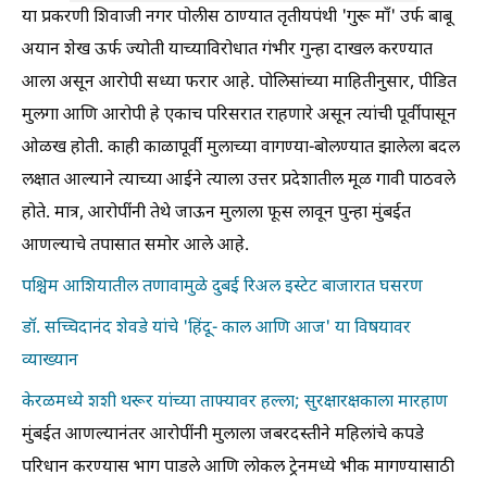
या प्रकरणी शिवाजी नगर पोलीस ठाण्यात तृतीयपंथी 'गुरू माँ' उर्फ बाबू
अयान शेख ऊर्फ ज्योती याच्याविरोधात गंभीर गुन्हा दाखल करण्यात
आला असून आरोपी सध्या फरार आहे. पोलिसांच्या माहितीनुसार, पीडित
मुलगा आणि आरोपी हे एकाच परिसरात राहणारे असून त्यांची पूर्वीपासून
ओळख होती. काही काळापूर्वी मुलाच्या वागण्या-बोलण्यात झालेला बदल
लक्षात आल्याने त्याच्या आईने त्याला उत्तर प्रदेशातील मूळ गावी पाठवले
होते. मात्र, आरोपींनी तेथे जाऊन मुलाला फूस लावून पुन्हा मुंबईत
आणल्याचे तपासात समोर आले आहे.
पश्चिम आशियातील तणावामुळे दुबई रिअल इस्टेट बाजारात घसरण
डॉ. सच्चिदानंद शेवडे यांचे 'हिंदू- काल आणि आज' या विषयावर
व्याख्यान
केरळमध्ये शशी थरूर यांच्या ताफ्यावर हल्ला; सुरक्षारक्षकाला मारहाण
मुंबईत आणल्यानंतर आरोपींनी मुलाला जबरदस्तीने महिलांचे कपडे
परिधान करण्यास भाग पाडले आणि लोकल ट्रेनमध्ये भीक मागण्यासाठी