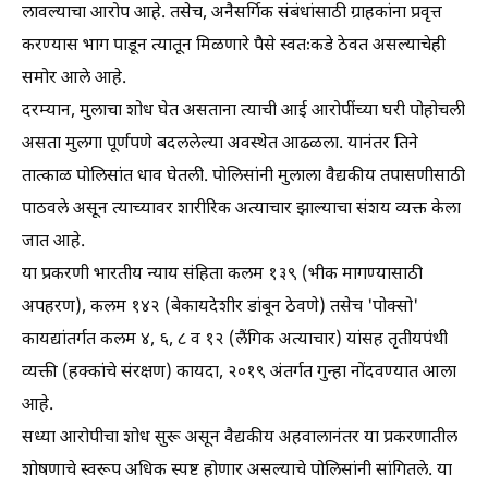
लावल्याचा आरोप आहे. तसेच, अनैसर्गिक संबंधांसाठी ग्राहकांना प्रवृत्त
करण्यास भाग पाडून त्यातून मिळणारे पैसे स्वतःकडे ठेवत असल्याचेही
समोर आले आहे.
दरम्यान, मुलाचा शोध घेत असताना त्याची आई आरोपींच्या घरी पोहोचली
असता मुलगा पूर्णपणे बदललेल्या अवस्थेत आढळला. यानंतर तिने
तात्काळ पोलिसांत धाव घेतली. पोलिसांनी मुलाला वैद्यकीय तपासणीसाठी
पाठवले असून त्याच्यावर शारीरिक अत्याचार झाल्याचा संशय व्यक्त केला
जात आहे.
या प्रकरणी भारतीय न्याय संहिता कलम १३९ (भीक मागण्यासाठी
अपहरण), कलम १४२ (बेकायदेशीर डांबून ठेवणे) तसेच 'पोक्सो'
कायद्यांतर्गत कलम ४, ६, ८ व १२ (लैंगिक अत्याचार) यांसह तृतीयपंथी
व्यक्ती (हक्कांचे संरक्षण) कायदा, २०१९ अंतर्गत गुन्हा नोंदवण्यात आला
आहे.
सध्या आरोपीचा शोध सुरू असून वैद्यकीय अहवालानंतर या प्रकरणातील
शोषणाचे स्वरूप अधिक स्पष्ट होणार असल्याचे पोलिसांनी सांगितले. या