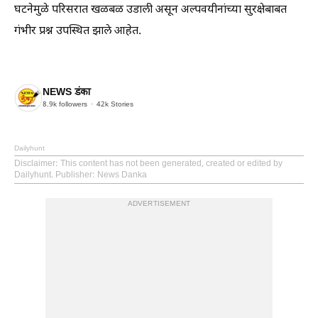
घटनेमुळे परिसरात खळबळ उडाली असून अल्पवयीनांच्या सुरक्षेबाबत
गंभीर प्रश्न उपस्थित झाले आहेत.
NEWS डंका
8.9k
followers
42k
Stories
Dailyhunt
Disclaimer
: This content has not been generated, created or edited by
Dailyhunt. Publisher: News Danka
ADVERTISEMENT