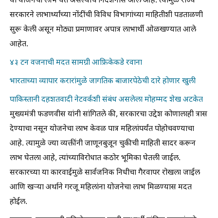
या योजनेचा लाभ घेत असल्याचे निदर्शनास आले आहे. त्यामुळे राज्य
सरकारने लाभार्थ्यांच्या नोंदींची विविध विभागांच्या माहितीशी पडताळणी
सुरू केली असून मोठ्या प्रमाणावर अपात्र लाभार्थी ओळखण्यात आले
आहेत.
४३ टन वजनाची मदत सामग्री आफ्रिकेकडे रवाना
भारताच्या व्यापार करारांमुळे जागतिक बाजारपेठेची दारे होणार खुली
पाकिस्तानी दहशतवादी नेटवर्कशी संबंध असलेला मोहम्मद शेख अटकेत
मुख्यमंत्री फडणवीस यांनी सांगितले की, सरकारचा उद्देश कोणालाही त्रास
देण्याचा नसून योजनेचा लाभ केवळ पात्र महिलांपर्यंत पोहोचवण्याचा
आहे. त्यामुळे ज्या व्यक्तींनी जाणूनबुजून चुकीची माहिती सादर करून
लाभ घेतला आहे, त्यांच्याविरोधात कठोर भूमिका घेतली जाईल.
सरकारच्या या कारवाईमुळे सार्वजनिक निधीचा गैरवापर रोखला जाईल
आणि खऱ्या अर्थाने गरजू महिलांना योजनेचा लाभ मिळण्यास मदत
होईल.