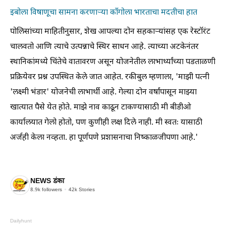
इबोला विषाणूचा सामना करणाऱ्या काँगोला भारताचा मदतीचा हात
पोलिसांच्या माहितीनुसार, शेख आपल्या दोन सहकाऱ्यांसह एक रेस्टॉरंट
चालवतो आणि त्याचे उत्पन्नाचे स्थिर साधन आहे. त्याच्या अटकेनंतर
स्थानिकांमध्ये चिंतेचे वातावरण असून योजनेतील लाभार्थ्यांच्या पडताळणी
प्रक्रियेवर प्रश्न उपस्थित केले जात आहेत. रकीबुल म्हणाला, 'माझी पत्नी
'लक्ष्मी भंडार' योजनेची लाभार्थी आहे. गेल्या दोन वर्षांपासून माझ्या
खात्यात पैसे येत होते. माझे नाव काढून टाकण्यासाठी मी बीडीओ
कार्यालयात गेलो होतो, पण कुणीही लक्ष दिले नाही. मी स्वतः यासाठी
अर्जही केला नव्हता. हा पूर्णपणे प्रशासनाचा निष्काळजीपणा आहे.'
NEWS डंका
8.9k
followers
42k
Stories
Dailyhunt