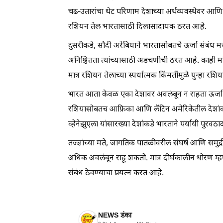
चढ-उतारांचा थेट परिणाम देशाच्या अर्थव्यवस्थेवर आणि
रशियन तेल भारतासाठी दिलासादायक ठरत आहे.
दुसरीकडे, सौदी अरेबियाने भारतासोबतचे ऊर्जा संबंध मज
अनिश्चितता त्यांच्यासाठी अडचणीची ठरत आहे. काही महि
मात्र रशियन तेलाच्या स्पर्धात्मक किंमतींमुळे पुन्हा र
भारत आता केवळ एका देशावर अवलंबून न राहता ऊर्जा स
रशियासोबतच आफ्रिका आणि लॅटिन अमेरिकेतील देशांक
व्हेनेझुएला यांसारख्या देशांकडे भारताने पर्यायी पुरवठ
तज्ज्ञांच्या मते, जागतिक पातळीवरील संघर्ष आणि समुद
अधिक अवलंबून राहू शकतो. मात्र दीर्घकालीन धोरण म्ह
संबंध ठेवण्याचा प्रयत्न करत आहे.
NEWS डंका