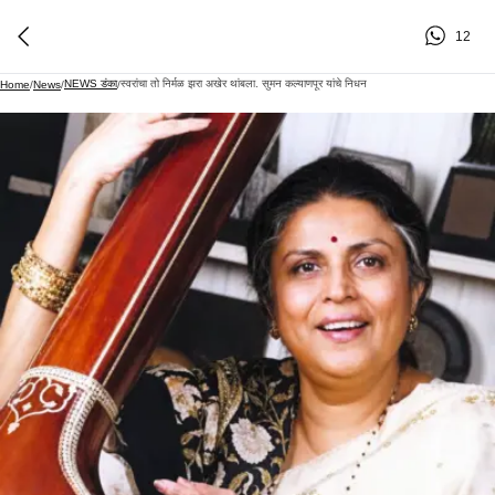
12
NEWS डंका
स्वरांचा तो निर्मळ झरा अखेर थांबला. सुमन कल्याणपूर यांचे निधन
Home
/
News
/
/