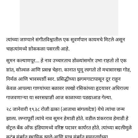
त्यांच्या जाण्याने संगीतविश्वातील एक सुवर्णपान कायमचे मिटले असून
चाहत्यांमध्ये शोककळा पसरली आहे.
सुमन कल्याणपूर… हे नाव उच्चारताच डोळ्यांसमोर उभा राहतो तो एक
शांत, सोज्वळ आणि प्रसन्न चेहरा. कानात घुमू लागतो तो मधासारखा गोड,
निर्मळ आणि भावस्पर्शी स्वर. प्रसिद्धीच्या झगमगाटापासून दूर राहून
केवळ आपल्या गाण्यांच्या बळावर लाखो रसिकांच्या हृदयावर अधिराज्य
गाजवणाऱ्या या स्वरसम्राज्ञी आज काळाच्या पडद्याआड गेल्या.
२८ जानेवारी १९३८ रोजी ढाका (आताचा बांगलादेश) येथे त्यांचा जन्म
झाला. लग्नापूर्वी त्यांचे नाव सुमन हेमाडी होते. वडील शंकरराव हेमाडी हे
सेंट्रल बँक ऑफ इंडियामध्ये वरिष्ठ पदावर कार्यरत होते. त्यांच्या बदलीमुळे
कुटुंब मुंबईत स्थायिक झाले आणि याच मुंबईत सुमनताईंच्या