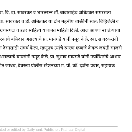
ील स्वा. वि. दा. सावरकर व भारतरत्न डॉ. बाबासाहेब आंबेडकर समरसता
स्वा. सावरकर व डॉ. आंबेडकर या दोन महनीय व्यक्तींनी स्वतः लिहिलेली व
ली ग्रंथसंपदा व इतर साहित्य याबाबत माहिती दिली. आज आपण स्वातंत्र्याचा
रकांचे बलिदान असल्याचे प्रा. मायंगडे यांनी नमूद केले. स्वा. सावरकरांनी
देशासाठी संघर्ष केला, म्हणूनच त्यांचे स्मरण म्हणजे केवळ जयंती साजरी
सल्याचे याप्रसंगी नमूद केले. प्रा. सुभाष मायंगडे यांनी उपस्थितांचे आभार
 प्रशांत जाधव, देवरुख पोलीस स्टेशनच्या म. पो. कॉ. दर्शना पवार, सहायक
ted or edited by Dailyhunt. Publisher: Prahaar Digital