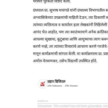
परस्पर पुरकता विशद केली.
ग्रंथपाल प्रा. सुभाष मायंगडे यांनी ग्रंथालय विभागात
अभ्यासिकेच्या उपक्रमांची माहिती देऊन, त्या ठिकाणी 
त्यांच्या व्यक्तिमत्व व कार्यावर इतर लेखकांनी लिहिले
आनंद घेत आहोत, पण त्या स्वातंत्र्यामागे अनेक क्रांतिका
आपल्या सुखाचा, कुटुंबाचा आणि आयुष्याचा त्याग करून 
करणे नव्हे, तर त्यांच्या विचारांचे आचरण करणे गरजेचे अ
मानून कार्यक्रमाची सांगता केली. या कार्यक्रमाला प्रा.
अमोल वेलवणकर, तसेच विद्यार्थी उपस्थित होते.
प्रहार डिजिटल
24k
followers
89k
Stories
Dailyhunt
Disclaimer
: This content has not been generated, crea