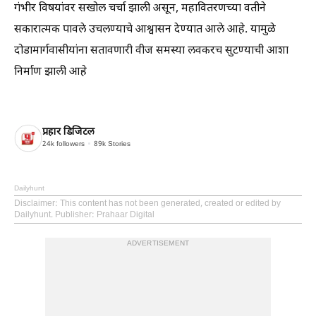
गंभीर विषयांवर सखोल चर्चा झाली असून, महावितरणच्या वतीने
सकारात्मक पावले उचलण्याचे आश्वासन देण्यात आले आहे. यामुळे
दोडामार्गवासीयांना सतावणारी वीज समस्या लवकरच सुटण्याची आशा
निर्माण झाली आहे
प्रहार डिजिटल
24k
followers
89k
Stories
Dailyhunt
Disclaimer
: This content has not been generated, created or edited by
Dailyhunt. Publisher: Prahaar Digital
ADVERTISEMENT